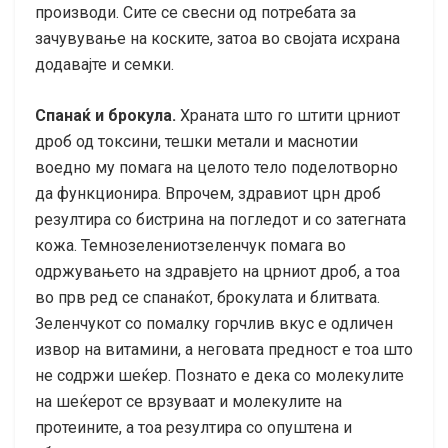
производи. Сите се свесни од потребата за
зачувување на коските, затоа во својата исхрана
додавајте и семки.
Спанаќ и брокула.
Храната што го штити црниот
дроб од токсини, тешки метали и маснотии
воедно му помага на целото тело поделотворно
да функционира. Впрочем, здравиот црн дроб
резултира со бистрина на погледот и со затегната
кожа. Темнозелениотзеленчук помага во
одржувањето на здравјето на црниот дроб, а тоа
во прв ред се спанаќот, брокулата и блитвата.
Зеленчукот со помалку горчлив вкус е одличен
извор на витамини, а неговата предност е тоа што
не содржи шеќер. Познато е дека со молекулите
на шеќерот се врзуваат и молекулите на
протеините, а тоа резултира со опуштена и