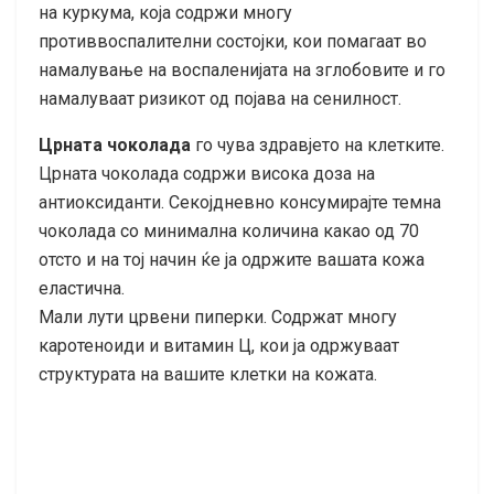
на куркума, која содржи многу
противвоспалителни состојки, кои помагаат во
намалување на воспаленијата на зглобовите и го
намалуваат ризикот од појава на сенилност.
Црната чоколада
го чува здравјето на клетките.
Црната чоколада содржи висока доза на
антиоксиданти. Секојдневно консумирајте темна
чоколада со минимална количина какао од 70
отсто и на тој начин ќе ја одржите вашата кожа
еластична.
Мали лути црвени пиперки. Содржат многу
каротеноиди и витамин Ц, кои ја одржуваат
структурата на вашите клетки на кожата.