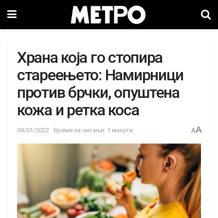
Храна која го стопира
стареењето: Намирници
против брчки, опуштена
кожа и ретка коса
A
09/01/2022
Време за читање: 1 минути
A