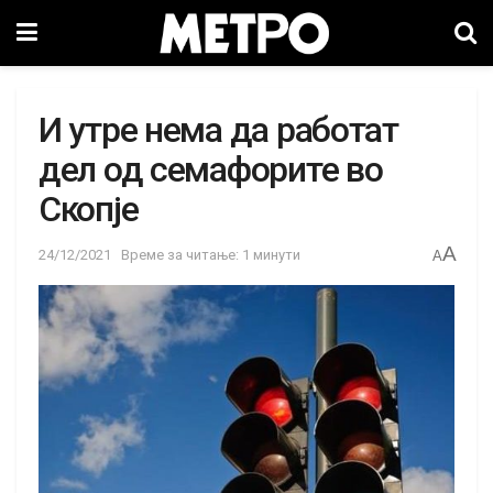
И утре нема да работат
дел од семафорите во
Скопје
A
24/12/2021
Време за читање: 1 минути
A