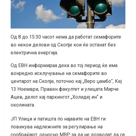
Oд 8 до 15:30 часот нема да работат семафорите
во некои делови од Скопје кои ќе останат без
електрична енергија.
Од ЕВН информираа дека во тој период ќе има
вонредно исклучување на семафорите во
центарот на Скопје, поточно кај „Веро џамбо“, Кеј
13 Ноември, Правен факултет и улицата Мирче
Ацев, делот кај паркингот „Холидеј ин“ и
околината.
ЈП Улици и патишта по најавите на ЕВН ги
повикува надлежните за регулирање на
сообраќајот, односно МВР за да не дозволат да се