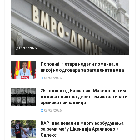
08/08/2026
Поповиќ: Четири недели поминаа, а
никој не одговара за загадената вода
08/08/2026
25 години од Карпалак: Македонија им
оддава почит на десеттемина загинати
армиски припадници
08/08/2026
ВАР, два пенали и многу возбудувања
за реми меѓу Шкендија Арачиново и
Силекс