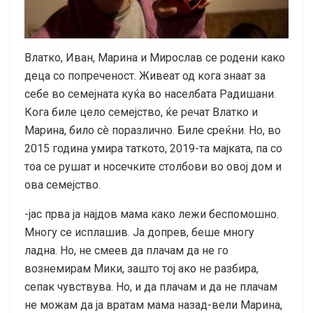
Влатко, Иван, Марина и Мирослав се родени како
деца со попреченост. Живеат од кога знаат за
себе во семејната куќа во населбата Радишани.
Кога биле цело семејство, ќе речат Влатко и
Марина, било сè поразлично. Биле среќни. Но, во
2015 година умира таткото, 2019-та мајката, па со
тоа се рушат и носечките столбови во овој дом и
ова семејство.
-јас прва ја најдов мама како лежи беспомошно.
Многу се исплашив. Ја допрев, беше многу
ладна. Но, не смеев да плачам да не го
вознемирам Мики, зашто тој ако не разбира,
сепак чувствува. Но, и да плачам и да не плачам
не можам да ја вратам мама назад-вели Марина,