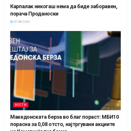
Карпалак никогаш нема да биде заборавен,
порача Проданоски
07/08/2026
ВЕСТИ
Македонската берза во благ пораст: МБИ10
порасна за 0,08 отсто, најтргувани акциите