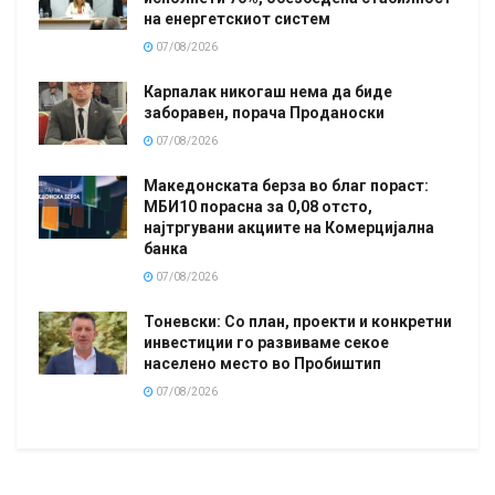
на енергетскиот систем
07/08/2026
Карпалак никогаш нема да биде
заборавен, порача Проданоски
07/08/2026
Македонската берза во благ пораст:
МБИ10 порасна за 0,08 отсто,
најтргувани акциите на Комерцијална
банка
07/08/2026
Тоневски: Со план, проекти и конкретни
инвестиции го развиваме секое
населено место во Пробиштип
07/08/2026