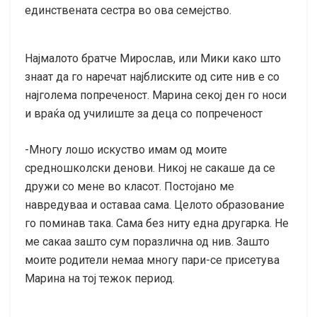
единствената сестра во ова семејство.
Најмалото братче Мирослав, или Мики како што
знаат да го наречат најблиските од сите нив е со
најголема попреченост. Марина секој ден го носи
и враќа од училиште за деца со попреченост
-Многу лошо искуство имам од моите
средношколски денови. Никој не сакаше да се
дружи со мене во класот. Постојано ме
навредуваа и оставаа сама. Целото образование
го поминав така. Сама без ниту една другарка. Не
ме сакаа зашто сум поразлична од нив. Зашто
моите родители немаа многу пари-се присетува
Марина на тој тежок период.