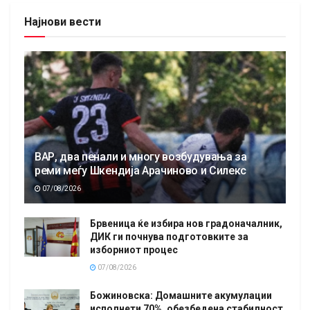
Најнови вести
ВАР, два пенали и многу возбудувања за
реми меѓу Шкендија Арачиново и Силекс
07/08/2026
Брвеница ќе избира нов градоначалник,
ДИК ги почнува подготовките за
изборниот процес
07/08/2026
Божиновска: Домашните акумулации
исполнети 70%, обезбедена стабилност