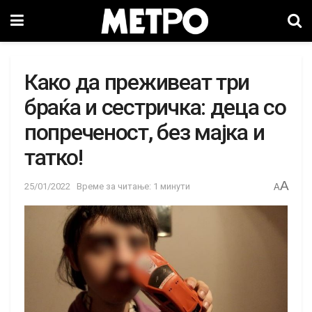
Како да преживеат три
браќа и сестричка: деца со
попреченост, без мајка и
татко!
A
25/01/2022
Време за читање: 1 минути
A