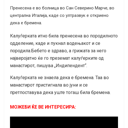
Пренесена е во болница во Сан Северино Марче, во
централна Италија, каде со ултразвук е откриено
дека е бремена.
Калуѓерката итно била пренесена во породилното
одделение, каде и пукнал водењакот и се
породила.Бебето е здраво, а грижата за него
најверојатно ќе го преземат калуѓерките од
манастирот, пишува „Индипендент“.
Калуѓерката не знаела дека е бремена. Таа во
манастирот пристигнала во јуни и се
претпоставува дека уште тогаш била бремена.
МОЖЕБИ ЌЕ ВЕ ИНТЕРЕСИРА: