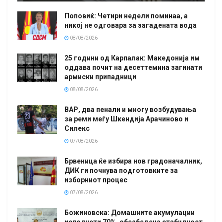
Поповиќ: Четири недели поминаа, а
никој не одговара за загадената вода
08/08/2026
25 години од Карпалак: Македонија им
оддава почит на десеттемина загинати
армиски припадници
08/08/2026
ВАР, два пенали и многу возбудувања
за реми меѓу Шкендија Арачиново и
Силекс
07/08/2026
Брвеница ќе избира нов градоначалник,
ДИК ги почнува подготовките за
изборниот процес
07/08/2026
Божиновска: Домашните акумулации