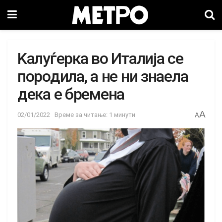
Kалуѓерка во Италија се
породила, а не ни знаела
дека е бремена
A
02/01/2022
Време за читање: 1 минути
A