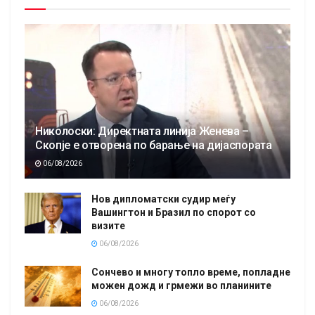
Николоски: Директната линија Женева –
Скопје е отворена по барање на дијаспората
06/08/2026
Нов дипломатски судир меѓу
Вашингтон и Бразил по спорот со
визите
06/08/2026
Сончево и многу топло време, попладне
можен дожд и грмежи во планините
06/08/2026