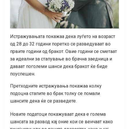
Истражувањата покажаа дека луѓето на возраст
од 28 до 32 години поретко се разведуваат во
првите години од бракот. Овие години се сметаат
за идеални за стапување во брачна заедница и
даваат поголеми шанси дека бракот ќе биде
поуспешен.
Претходните истражувања покажаа колку
подоцна стапите во брак толку се помали
шансите дека ќе се разведете.
Новите податоци покажуваат дека е голема
шансата за развод кај оние кои се венчаат како