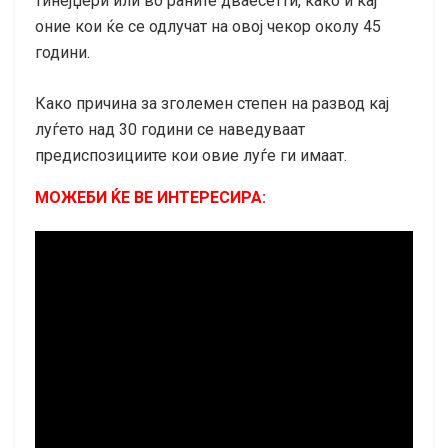
тинејџери или во раните дваесетти, како и кај
оние кои ќе се одлучат на овој чекор околу 45
години.
Како причина за зголемен степен на развод кај
луѓето над 30 години се наведуваат
предиспозициите кои овие луѓе ги имаат.
МОЖЕБИ ЌЕ ВЕ ИНТЕРЕСИРА: