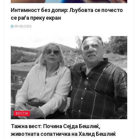
Интимност без допир: Љубовта се почесто
се раѓа преку екран
09/06/2026
ВЕСТИ
Тажна вест: Почина Сејда Бешлиќ,
животната сопатничка на Халид Бешлиќ