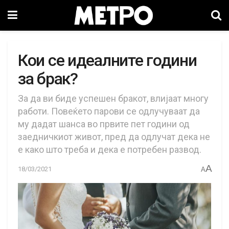
Кои се идеалните години
за брак?
За да ви биде успешен бракот, влијаат многу
работи. Повеќето парови се одлучуваат да
му дадат шанса во првите пет години од
заедничкиот живот, пред да одлучат дека не
е како што треба и дека е потребен развод.
A
18/03/2021
A