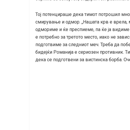
Тој потенцираше дека тимот потрошил мног
смирување и одмор. „Нашата крв е врела, 
одмориме и ќе преспиеме, па ќе ја видиме 
е потребно за третото место, иако не завис
подготвиме за следниот меч. Треба да побе
бидејќи Романија е сериозен противник. Т
дека се подготвени за вистинска борба. Оче