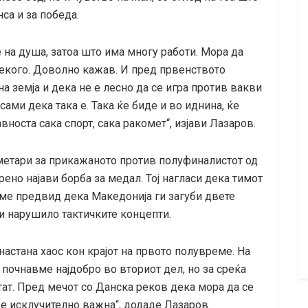
са и за победа.
 на душа, затоа што има многу работи. Мора да
екого. Доволно кажав. И пред првенството
а земја и дека не е лесно да се игра против вакви
сами дека така е. Така ќе биде и во иднина, ќе
носта сака спорт, сака ракомет“, изјави Лазаров.
ометари за прикажаното против полуфиналистот од
рено најави борба за медал. Тој нагласи дека тимот
еме предвид дека Македонија ги загуби двете
ги нарушило тактичките концепти.
настана хаос кон крајот на првото полувреме. На
 почнавме најдобро во вториот дел, но за среќа
ат. Пред мечот со Данска реков дека мора да се
а е исклучително важна“, додаде Лазаров.