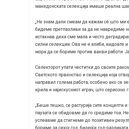
македонската селекција имаше реална шан
„Не знам дали смеам да кажам сè што ми е
бидеме претпазливи за да не навредиме н
истакнав дека сме мала и често деградиран
силни селекции. Ова не е алиби, видовте и 
мора да се бориме против вакви работи. Јав
Селекторот упати честитки до своите рак
Светското првенство и селекција која отво
направил голема работа, особено ако се з
крила и најискусниот играч, што сериозно 
„Беше тешко, се растурија сите концепти и 
паузата се обидовме да го средиме тоа. Не
успеавме да стигнеме до позитивен резулт
бориме за секој гол, бидејќи гол-разликат