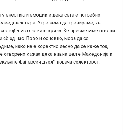
у енергија и емоции и дека сега е потребно
македонска крв. Утре нема да тренираме, ќе
состојбата со левите крила. Ќе пресметаме што ни
и сè од нас. Прво и основно, мора да се
диме, иако не е коректно лесно да се каже тоа,
ие отворено кажаа дека нивна цел е Македонија и
кувајте фајтерски дуел“, порача селекторот.