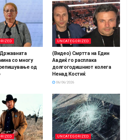
RIZED
UNCATEGORIZED
 Државната
(Видео) Смртта на Един
мина со многу
Авдиќ го расплака
препишување од
долгогодишниот колега
о
Ненад Костиќ
06/06/2026
RIZED
UNCATEGORIZED