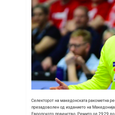
Селекторот на македонската ракометна ре
презадоволен од изданието на Македонија 
Европското првенство. Ремито од 29:29 дон