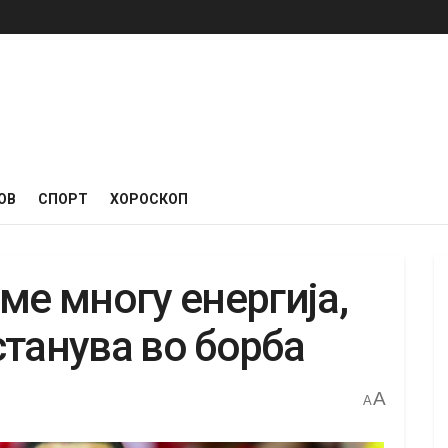
ОВ
СПОРТ
ХОРОСКОП
ме многу енергија,
танува во борба
A
A