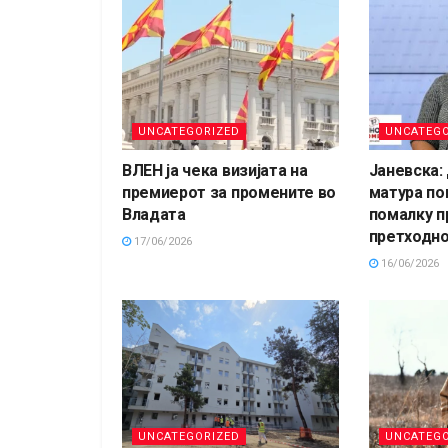
UNCATEGORIZED
UNCATEGO
ВЛЕН ја чека визијата на
Јаневска:
премиерот за промените во
матура по
Владата
помалку 
претходн
17/06/2026
16/06/2026
UNCATEGORIZED
UNCATEGO