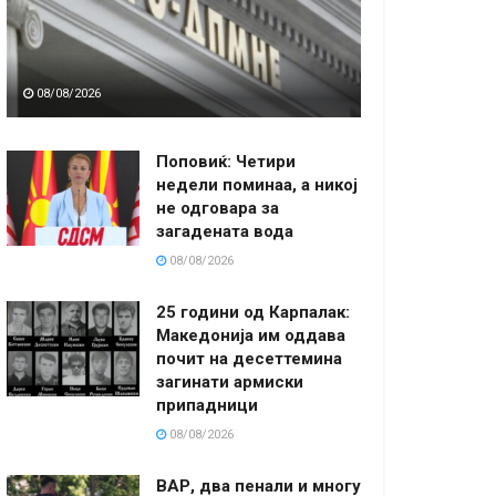
08/08/2026
Поповиќ: Четири
недели поминаа, а никој
не одговара за
загадената вода
08/08/2026
25 години од Карпалак:
Македонија им оддава
почит на десеттемина
загинати армиски
припадници
08/08/2026
ВАР, два пенали и многу