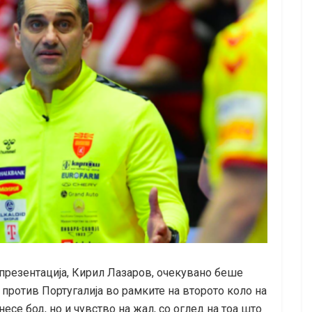
презентација, Кирил Лазаров, очекувано беше
против Португалија во рамките на второто коло на
есе бод, но и чувство на жал, со оглед на тоа што