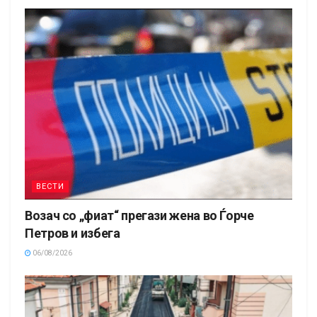
ВЕСТИ
Возач со „фиат“ прегази жена во Ѓорче
Петров и избега
06/08/2026