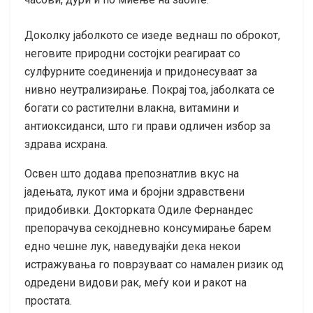
Доколку јаболкото се изеде веднаш по оброкот,
неговите природни состојки реагираат со
сулфурните соединенија и придонесуваат за
нивно неутрализирање. Покрај тоа, јаболката се
богати со растителни влакна, витамини и
антиоксиданси, што ги прави одличен избор за
здрава исхрана.
Освен што додава препознатлив вкус на
јадењата, лукот има и бројни здравствени
придобивки. Докторката Одиле Фернандес
препорачува секојдневно консумирање барем
едно чешне лук, наведувајќи дека некои
истражувања го поврзуваат со намален ризик од
одредени видови рак, меѓу кои и ракот на
простата.