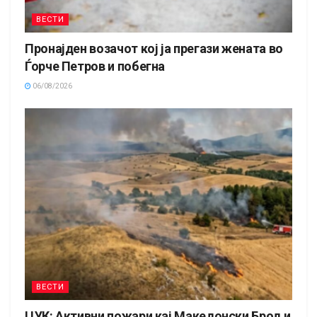
ВЕСТИ
Пронајден возачот кој ја прегази жената во
Ѓорче Петров и побегна
06/08/2026
ВЕСТИ
ЦУК: Активни пожари кај Македонски Брод и