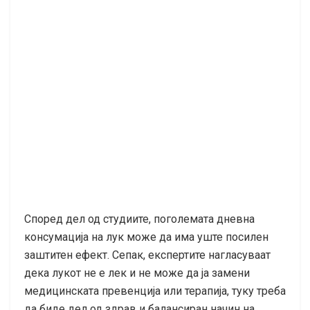
Според дел од студиите, поголемата дневна
консумација на лук може да има уште посилен
заштитен ефект. Сепак, експертите нагласуваат
дека лукот не е лек и не може да ја замени
медицинската превенција или терапија, туку треба
да биде дел од здрав и балансиран начин на