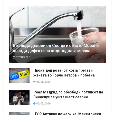
Без вода делови од Скопје и селото Моране
поради дефекти на водоводната мрежа
07/08/2026
Пронајден возачот кој ја прегази
жената во Ѓорче Петров и побегна
06/08/2026
Реал Мадрид го обезбеди потписот на
Винисиус за уште шест сезони
06/08/2026
ЦУК: Активни пожари кај Македонски