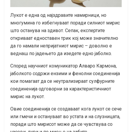
Лукот е една од најздравите намирници, но
многумина го избегнуваат поради силниот мирис
што останува на здивот. Сепак, експертите
откриваат едноставен трик кој може значително
да го намали непријатниот мирис – доволно е
веднаш по јадењето да изедете едно јаболко.
Според научниот комуникатор Алваро Кармона,
јаболкото содржи ензими и фенолни соединенија
кои помагаат да се неутрализираат сулфурните
соединенија одговорни за карактеристичниот
мирис на лукот.
Овие соединенија се создаваат кога лукот се сече
или гмечи и остануваат во устата и на слузницата,
поради што мирисот може да се чувствува со
часови, дури и по миење на забите.