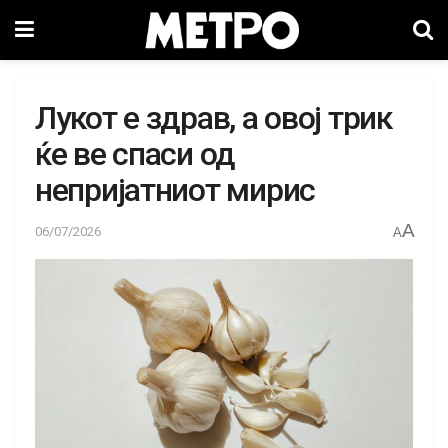
Лукот е здрав, а овој трик
ќе ве спаси од
непријатниот мирис
A
06/07/2026
A