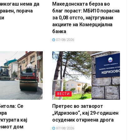
никогаш нема да
Македонската берза во
равен, порача
благ пораст: МБИ10 порасна
ки
за 0,08 отсто, најтргувани
акциите на Комерцијална
банка
07/08/2026
ВЕСТИ
итола: Се
Претрес во затворот
ира
„Идризово“, кај 29-годишен
ктурата кај
осуденик откриена дрога
ениот дом
07/08/2026