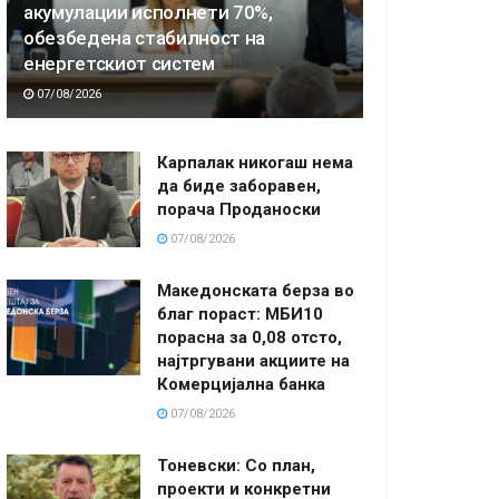
акумулации исполнети 70%,
обезбедена стабилност на
енергетскиот систем
07/08/2026
Карпалак никогаш нема
да биде заборавен,
порача Проданоски
07/08/2026
Македонската берза во
благ пораст: МБИ10
порасна за 0,08 отсто,
најтргувани акциите на
Комерцијална банка
07/08/2026
Тоневски: Со план,
проекти и конкретни