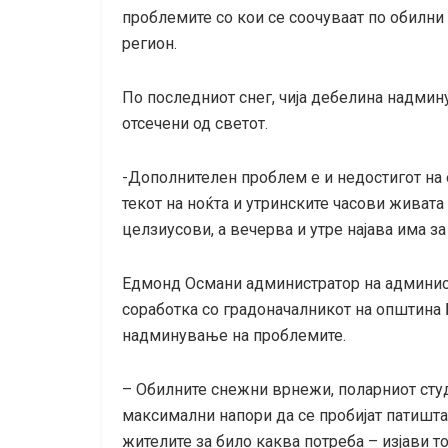
проблемите со кои се соочуваат по обилни
регион.
По последниот снег, чија дебелина надмину
отсечени од светот.
-Дополнителен проблем е и недостигот на е
текот на ноќта и утринските часови живата
целзиусови, а вечерва и утре најава има з
Едмонд Османи администратор на админис
соработка со градоначалникот на општина 
надминување на проблемите.
– Обилните снежни врнежи, поларниот студ
максимални напори да се пробијат патишта
жителите за било каква потреба – изјави тој