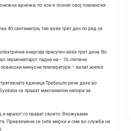
 снежни врнежи, по кои е познат овој планински
ва 40 сантиметри, тие веќе трет ден по ред се
лектрична енергија присутен веќе трет дена. Во
 во термометарот падна на – 16 степени
а повисоки минусни температури – велат жител.
тративната единица Требиште рече дека во
Булќиза се прават максимални напори за
 и мразот го прават своето. Вложуваме
та. Превземени се сите мерки и сме во служба на
.