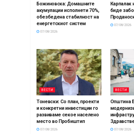
Божиновска: Домашните
Карпалак 
акумулации исполнети 70%,
биде забо
обезбедена стабилност на
Проданос
енергетскиот систем
07/08/2026
07/08/2026
ВЕСТИ
ВЕСТИ
Тоневски: Со план, проекти
Општина Б
и конкретни инвестиции го
модерниз
развиваме секое населено
инфрастру
место во Пробиштип
Здравств
07/08/2026
07/08/2026