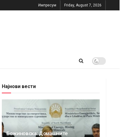
Импресум
Friday, August 7, 2026
Најнови вести
Божиновска: Домашните