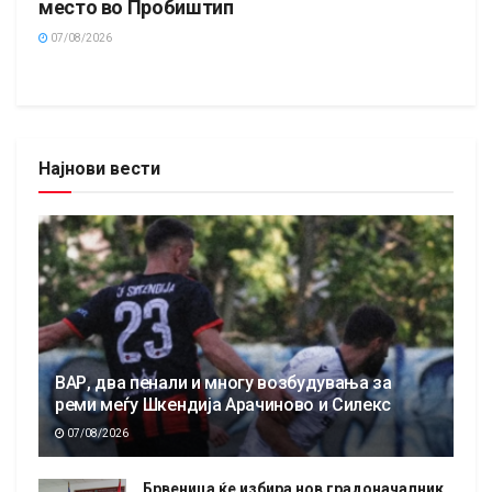
место во Пробиштип
07/08/2026
Најнови вести
ВАР, два пенали и многу возбудувања за
реми меѓу Шкендија Арачиново и Силекс
07/08/2026
Брвеница ќе избира нов градоначалник,