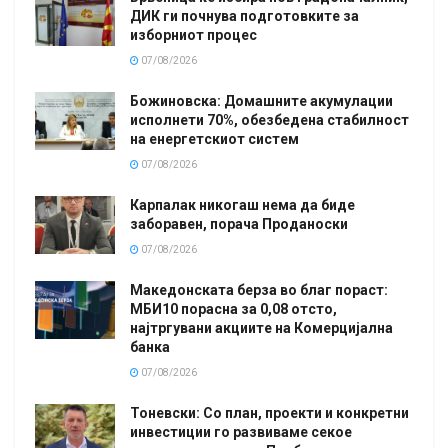
ДИК ги почнува подготовките за
изборниот процес
07/08/2026
Божиновска: Домашните акумулации
исполнети 70%, обезбедена стабилност
на енергетскиот систем
07/08/2026
Карпалак никогаш нема да биде
заборавен, порача Проданоски
07/08/2026
Македонската берза во благ пораст:
МБИ10 порасна за 0,08 отсто,
најтргувани акциите на Комерцијална
банка
07/08/2026
Тоневски: Со план, проекти и конкретни
инвестиции го развиваме секое