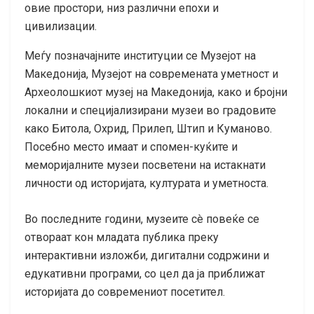
овие простори, низ различни епохи и
цивилизации.
Меѓу позначајните институции се Музејот на
Македонија, Музејот на современата уметност и
Археолошкиот музеј на Македонија, како и бројни
локални и специјализирани музеи во градовите
како Битола, Охрид, Прилеп, Штип и Куманово.
Посебно место имаат и спомен-куќите и
меморијалните музеи посветени на истакнати
личности од историјата, културата и уметноста.
Во последните години, музеите сè повеќе се
отвораат кон младата публика преку
интерактивни изложби, дигитални содржини и
едукативни програми, со цел да ја приближат
историјата до современиот посетител.