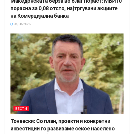
Македонската берза во благ пораст: МБИ10
порасна за 0,08 отсто, најтргувани акциите
на Комерцијална банка
07/08/2026
ВЕСТИ
Тоневски: Со план, проекти и конкретни
инвестиции го развиваме секое населено