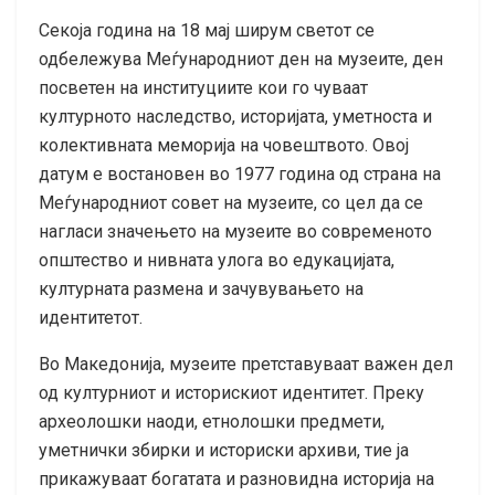
Секоја година на 18 мај ширум светот се
одбележува Меѓународниот ден на музеите, ден
посветен на институциите кои го чуваат
културното наследство, историјата, уметноста и
колективната меморија на човештвото. Овој
датум е востановен во 1977 година од страна на
Меѓународниот совет на музеите, со цел да се
нагласи значењето на музеите во современото
општество и нивната улога во едукацијата,
културната размена и зачувувањето на
идентитетот.
Во Македонија, музеите претставуваат важен дел
од културниот и историскиот идентитет. Преку
археолошки наоди, етнолошки предмети,
уметнички збирки и историски архиви, тие ја
прикажуваат богатата и разновидна историја на