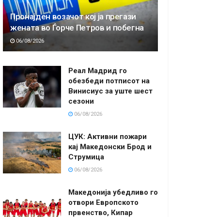
Пронајден возачот кој ја прегази
жената во Ѓорче Петров и побегна
06/08/2026
Реал Мадрид го
обезбеди потписот на
Винисиус за уште шест
сезони
06/08/2026
ЦУК: Активни пожари
кај Македонски Брод и
Струмица
06/08/2026
Македонија убедливо го
отвори Европското
првенство, Кипар