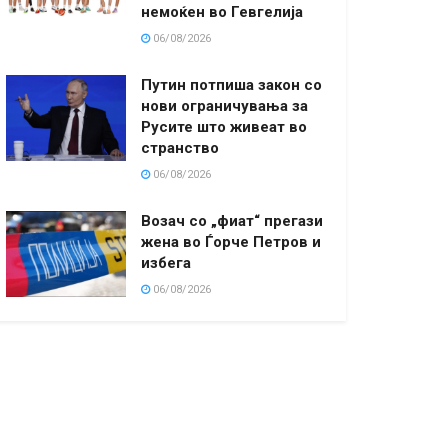
немоќен во Гевгелија
06/08/2026
Путин потпиша закон со
нови ограничувања за
Русите што живеат во
странство
06/08/2026
Возач со „фиат“ прегази
жена во Ѓорче Петров и
избега
06/08/2026