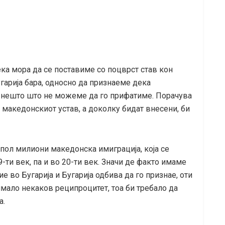
ка мора да се поставиме со поцврст став кон
угарија бара, односно да признаеме дека
и, нешто што не можеме да го прифатиме. Порачува
 македонскиот устав, а доколку бидат внесени, би
 пол милиони македонска имиграција, која се
9-ти век, па и во 20-ти век. Значи де факто имаме
 во Бугарија и Бугарија одбива да го признае, оти
имало некаков реципроцитет, тоа би требало да
а.