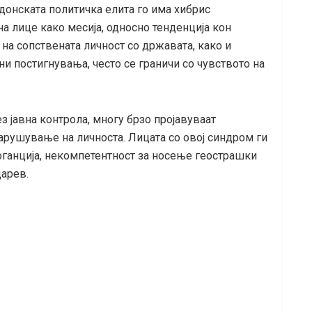
онската политичка елита го има хибрис
а лице како месија, односно тенденција кон
на сопствената личност со државата, како и
и постигнувања, често се граничи со чувството на
з јавна контрола, многу брзо пројавуваат
арушување на личноста. Лицата со овој синдром ги
оганција, некомпетентност за носење геострашки
царев.