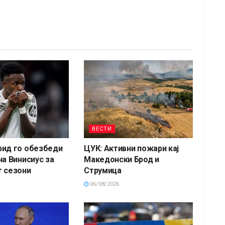
ВЕСТИ
рид го обезбеди
ЦУК: Активни пожари кај
на Винисиус за
Македонски Брод и
 сезони
Струмица
06/08/2026