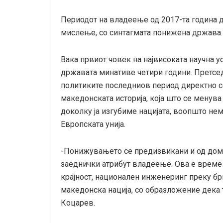
Периодот на владеење од 2017-та година д
мислење, со синтагмата понижена држава.
Вака првиот човек на највисоката научна ус
државата минативе четири години. Претсе
политиките последниов период директно с
македонската историја, која што се менув
доколку ја изгубиме нацијата, воопшто нем
Европската унија.
-Понижувањето се предизвикани и од дома
заеднички атрибут владеење. Ова е време 
крајност, национален инженеринг преку б
македонска нација, со образложение дека т
Коцарев.