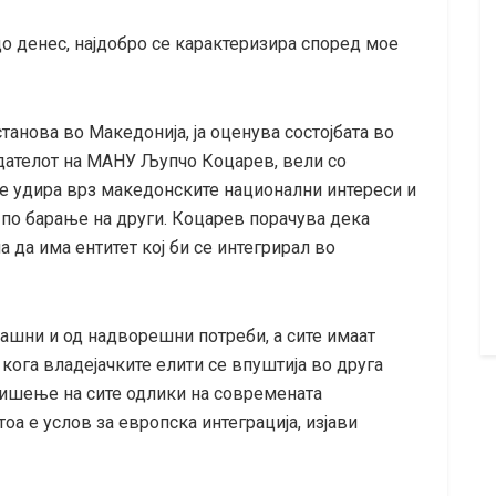
о денес, најдобро се карактеризира според мое
танова во Македонија, ја оценува состојбата во
дателот на МАНУ Љупчо Коцарев, вели со
е удира врз македонските национални интереси и
а по барање на други. Коцарев порачува дека
а да има ентитет кој би се интегрирал во
шни и од надворешни потреби, а сите имаат
кога владејачките елити се впуштија во друга
ришење на сите одлики на современата
оа е услов за европска интеграција, изјави