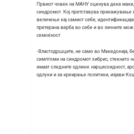
Првиот човек на МАНУ оценува дека макед
синдромот. Кој претставува прикажување н
величење кај самиот себе, идентификација 
претерана верба во себе и во личните можн
семоќност.
-Властодршците, не само во Македонија, бе
симптоми на синдромот хибрис, стекнато н
имаат следните одлики: нарцисоидност, ар
одлуки и за креирање политики, изјави Ко