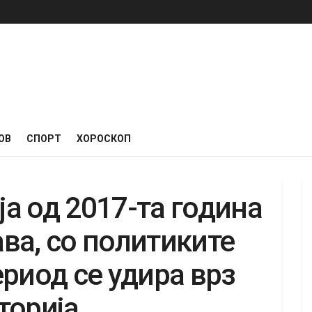
ОВ
СПОРТ
ХОРОСКОП
а од 2017-та година
ва, со политиките
риод се удира врз
торија