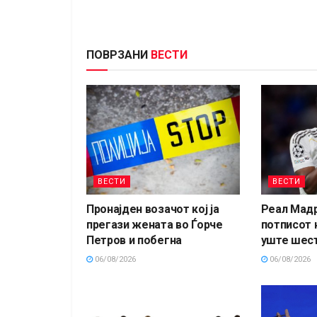
ПОВРЗАНИ
ВЕСТИ
ВЕСТИ
ВЕСТИ
Пронајден возачот кој ја
Реал Мад
прегази жената во Ѓорче
потписот 
Петров и побегна
уште шест
06/08/2026
06/08/2026