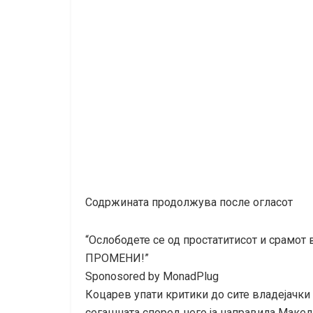
Содржината продолжува после огласот
“Ослободете се од простатитисот и срамот
ПРОМЕНИ!”
Sponosored by MonadPlug
Коцарев упати критики до сите владејачки
сегашната според него ја направила Макед