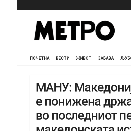
ПОЧЕТНА
ВЕСТИ
ЖИВОТ
ЗАБАВА
ЉУБ
МАНУ: Македониј
е понижена држа
во последниот пе
македонската ис