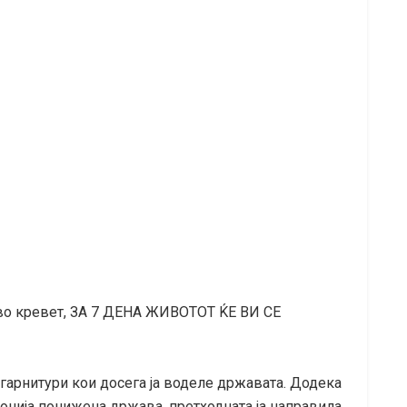
 во кревет, ЗА 7 ДЕНА ЖИВОТОТ ЌЕ ВИ СЕ
 гарнитури кои досега ја воделе државата. Додека
онија понижена држава, претходната ја направила