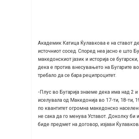
Академик Катица Ќулавкова е на ставот де
источниот сосед. Според неа јасно е што Б
македонскиот јазик и историја се бугарск
дека е против внесувањето на Бугарите во
требало да се бара реципроцитет.
-Плус во Бугарија знаеме дека има над 2 и
иселувала од Македонија во 17-ти, 18-ти, 1
по квантитет огромна македонско население
не сака да го менува Уставот. Доколку би 
биде предмет на договор, изјави Ќулавков