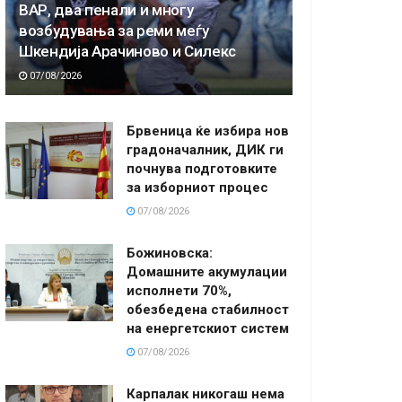
ВАР, два пенали и многу
возбудувања за реми меѓу
Шкендија Арачиново и Силекс
07/08/2026
Брвеница ќе избира нов
градоначалник, ДИК ги
почнува подготовките
за изборниот процес
07/08/2026
Божиновска:
Домашните акумулации
исполнети 70%,
обезбедена стабилност
на енергетскиот систем
07/08/2026
Карпалак никогаш нема