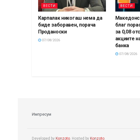
ВЕСТИ
ВЕСТИ
Карпалак никогаш нема да
Македонск
биде заборавен, порача
благ пора
Проданоски
за 0,08 от
акциите н
07/08/2026
банка
07/08/2026
Импресум
Developed by
Konzoto
. Hosted by
Konzoto
.