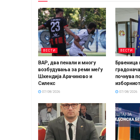
ВЕСТИ
ВЕСТИ
ВАР, два пенали и многу
Брвеница 
возбудувања за реми меѓу
градонача
Шкендија Арачиново и
почнува п
Силекс
изборниот
07/08/2026
07/08/2026