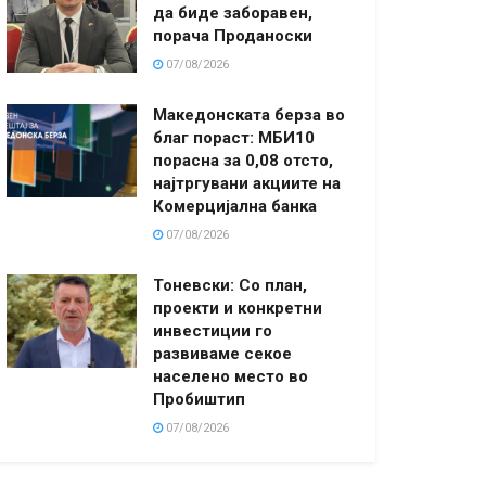
да биде заборавен,
порача Проданоски
07/08/2026
Македонската берза во
благ пораст: МБИ10
порасна за 0,08 отсто,
најтргувани акциите на
Комерцијална банка
07/08/2026
Тоневски: Со план,
проекти и конкретни
инвестиции го
развиваме секое
населено место во
Пробиштип
07/08/2026