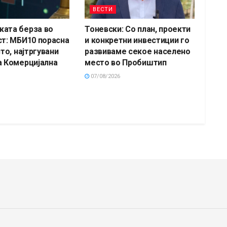
ВЕСТИ
ата берза во
Тоневски: Со план, проекти
ст: МБИ10 порасна
и конкретни инвестиции го
сто, најтргувани
развиваме секое населено
а Комерцијална
место во Пробиштип
07/08/2026