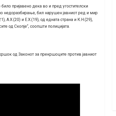
е било пријавено дека во и пред угостителски
дно недоразбирање, бил нарушен јавниот ред и мир
, А.Х.(20) и Е.Х.(19), од едната страна и К.Н.(29),
, сите од Скопје“, соопшти полицијата.
кршок од Законот за прекршоците против јавниот