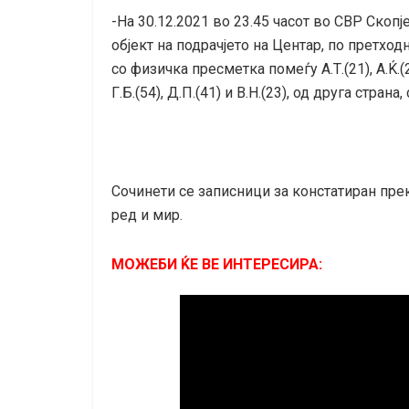
-На 30.12.2021 во 23.45 часот во СВР Скопј
објект на подрачјето на Центар, по претхо
со физичка пресметка помеѓу А.Т.(21), А.Ќ.(21)
Г.Б.(54), Д.П.(41) и В.Н.(23), од друга страна
Сочинети се записници за констатиран пре
ред и мир.
МОЖЕБИ ЌЕ ВЕ ИНТЕРЕСИРА: