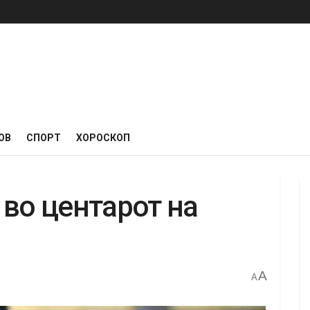
ОВ
СПОРТ
ХОРОСКОП
 во центарот на
A
A