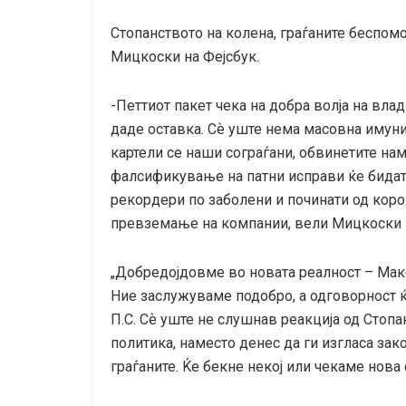
Стопанството на колена, граѓаните бесп
Мицкоски на Фејсбук.
-Петтиот пакет чека на добра волја на вл
даде оставка. Сѐ уште нема масовна имуни
картели се наши сограѓани, обвинетите на
фалсификување на патни исправи ќе бидат
рекордери по заболени и починати од корон
превземање на компании, вели Мицкоски 
„Добредојдовме во новата реалност – Маке
Ние заслужуваме подобро, а одговорност ќ
П.С. Сѐ уште не слушнав реакција од Стопа
политика, наместо денес да ги изгласа зак
граѓаните. Ќе бекне некој или чекаме нова