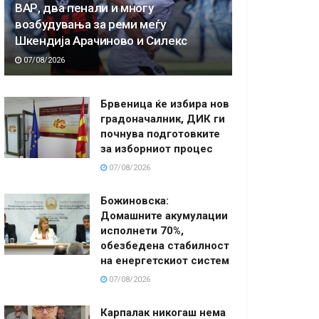
ВАР, два пенали и многу
возбудувања за реми меѓу
Шкендија Арачиново и Силекс
07/08/2026
Брвеница ќе избира нов
градоначалник, ДИК ги
почнува подготовките
за изборниот процес
07/08/2026
Божиновска:
Домашните акумулации
исполнети 70%,
обезбедена стабилност
на енергетскиот систем
07/08/2026
Карпалак никогаш нема