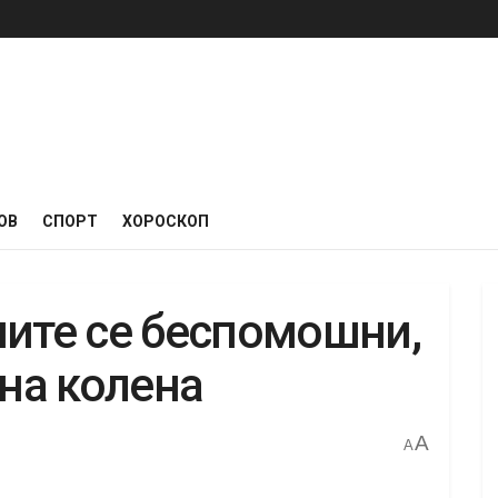
ОВ
СПОРТ
ХОРОСКОП
ните се беспомошни,
 на колена
A
A