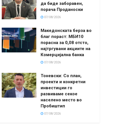
да биде заборавен,
порача Проданоски
07/08/2026
Македонската берза во
благ пораст: МБИ10
порасна за 0,08 отсто,
најтргувани акциите на
Комерцијална банка
07/08/2026
Тоневски: Со план,
проекти и конкретни
инвестиции го
развиваме секое
населено место во
Пробиштип
07/08/2026