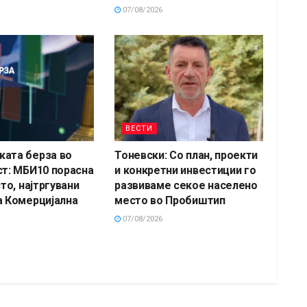
07/08/2026
ВЕСТИ
ата берза во
Тоневски: Со план, проекти
ст: МБИ10 порасна
и конкретни инвестиции го
сто, најтргувани
развиваме секое населено
а Комерцијална
место во Пробиштип
07/08/2026