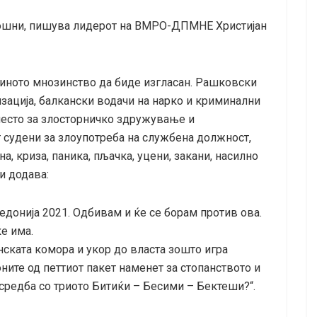
омошни, пишува лидерот на ВМРО-ДПМНЕ Христијан
адиното мнозинство да биде изгласан. Рашковски
зација, балкански водачи на нарко и криминални
место за злосторничко здружување и
 судени за злоупотреба на службена должност,
а, криза, паника, пљачка, уцени, закани, насилно
и додава:
донија 2021. Одбивам и ќе се борам против ова.
е има.
нската комора и укор до власта зошто игра
оните од петтиот пакет наменет за стопанството и
 средба со триото Битиќи – Бесими – Бектеши?“.