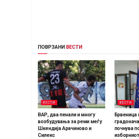
ПОВРЗАНИ
ВЕСТИ
ВЕСТИ
ВЕСТИ
ВАР, два пенали и многу
Брвеница 
возбудувања за реми меѓу
градонача
Шкендија Арачиново и
почнува п
Силекс
изборниот