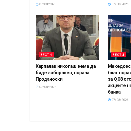
07/08/2026
07/08/2026
ВЕСТИ
ВЕСТИ
Карпалак никогаш нема да
Македонск
биде заборавен, порача
благ пора
Проданоски
за 0,08 от
акциите н
07/08/2026
банка
07/08/2026