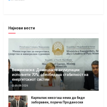
Најнови вести
Божиновска: Домашните акумулации
исполнети 70%, обезбедена стабилност на
енергетскиот систем
07/08/2026
Карпалак никогаш нема да биде
заборавен, порача Проданоски