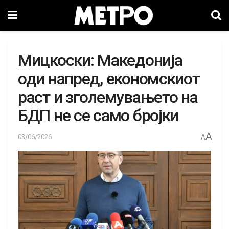
Мицкоски: Македонија
оди напред, економскиот
раст и зголемувањето на
БДП не се само бројки
A
03/06/2026
A