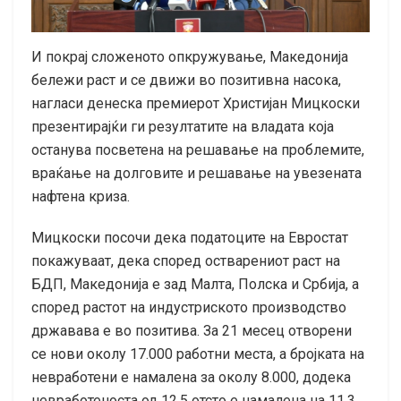
И покрај сложеното опкружување, Македонија
бележи раст и се движи во позитивна насока,
нагласи денеска премиерот Христијан Мицкоски
презентирајќи ги резултатите на владата која
останува посветена на решавање на проблемите,
враќање на долговите и решавање на увезената
нафтена криза.
Мицкоски посочи дека податоците на Евростат
покажуваат, дека според остварениот раст на
БДП, Македонија е зад Малта, Полска и Србија, а
според растот на индустриското производство
државава е во позитива. За 21 месец отворени
се нови околу 17.000 работни места, а бројката на
невработени е намалена за околу 8.000, додека
невработеноста од 12,5 отсто е намалена на 11,3