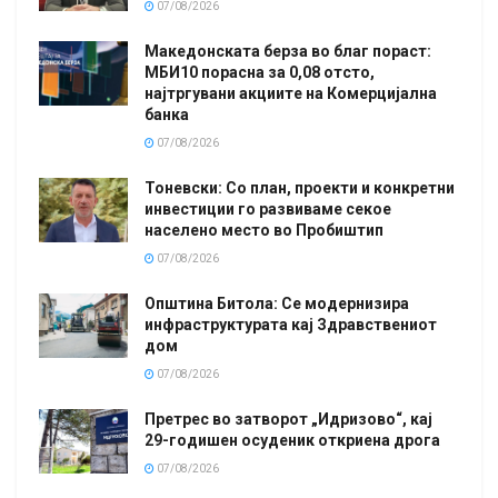
07/08/2026
Македонската берза во благ пораст:
МБИ10 порасна за 0,08 отсто,
најтргувани акциите на Комерцијална
банка
07/08/2026
Тоневски: Со план, проекти и конкретни
инвестиции го развиваме секое
населено место во Пробиштип
07/08/2026
Општина Битола: Се модернизира
инфраструктурата кај Здравствениот
дом
07/08/2026
Претрес во затворот „Идризово“, кај
29-годишен осуденик откриена дрога
07/08/2026