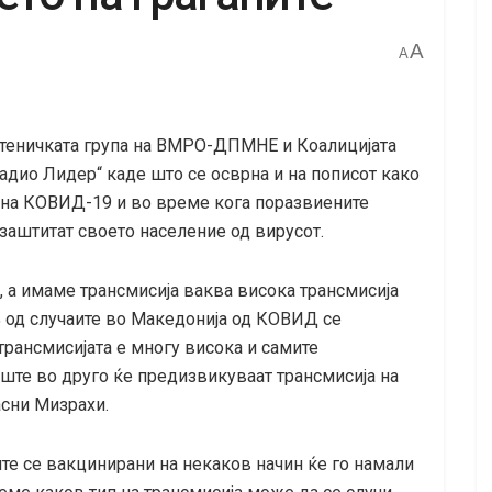
A
A
атеничката група на ВМРО-ДПМНЕ и Коалицијата
Радио Лидер“ каде што се осврна и на пописот како
е на КОВИД-19 и во време кога поразвиените
 заштитат своето население од вирусот.
 а имаме трансмисија ваква висока трансмисија
% од случаите во Македонија од КОВИД се
трансмисијата е многу висока и самите
те во друго ќе предизвикуваат трансмисија на
асни Мизрахи.
е се вакцинирани на некаков начин ќе го намали