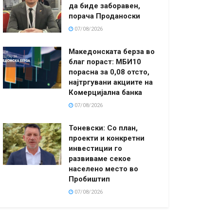
да биде заборавен,
порача Проданоски
07/08/2026
Македонската берза во
благ пораст: МБИ10
порасна за 0,08 отсто,
најтргувани акциите на
Комерцијална банка
07/08/2026
Тоневски: Со план,
проекти и конкретни
инвестиции го
развиваме секое
населено место во
Пробиштип
07/08/2026