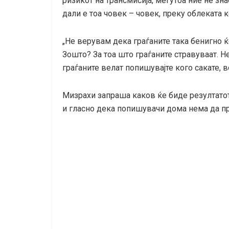
ризикот на трансмисија, меѓутоа ние не зн
дали е тоа човек – човек, преку облеката к
„Не верувам дека граѓаните така бенигно 
Зошто? За тоа што граѓаните стравуваат. 
граѓаните велат попишувајте кого сакате, 
Мизрахи запраша каков ќе биде резултатот 
и гласно дека попишувачи дома нема да п