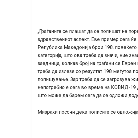
„Граѓаните се плашат да се попишат не по
здравствениот аспект. Еве пример сега ќе 
Република Македонија брои 198, повеќето 
категорија, што ова треба да значи, ние зн
заедница, колкав број на граѓани се Евре
треба да излезе со резултат 198 меѓутоа п
попишување. Зар треба да се загрозува жи
непотребно е сега во време на КОВИД-19 да
што може да барем сега да се одложи доде
Мизрахи посочи дека пописите се одложија 