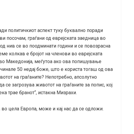
ради политичкиот аспект туку буквално поради
ви посочам, граѓани од еврејската заедница во
од нив се во поодминати години и се повозрасна
аеме колкав е бројот на членови во еврејската
и во Македонија, меѓутоа ако ова попишување
очинале 50 недај боже, што е користа тогаш од ова
вотот на граѓаните? Непотребно, апсолутно
 се загрозува животот на граѓаните за попис, кој
ка трае бранот“, истакна Мизрахи.
во цела Европа, може и кај нас да се одложи.