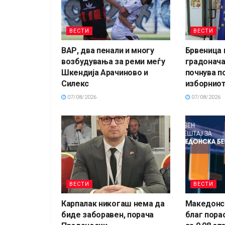
ВЕСТИ
ВЕСТИ
ВАР, два пенали и многу
Брвеница 
возбудувања за реми меѓу
градонача
Шкендија Арачиново и
почнува п
Силекс
изборниот
07/08/2026
07/08/2026
ВЕСТИ
ВЕСТИ
Карпалак никогаш нема да
Македонск
биде заборавен, порача
благ пора