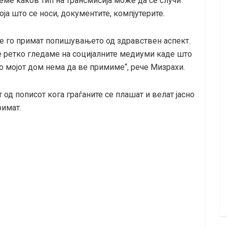
аеме каков тип на трансмисија може да се случи
оја што се носи, документите, компјутерите.
ќе го примат попишувањето од здравствен аспект.
Не ретко гледаме на социјалните медиуми каде што
во мојот дом нема да ве примиме“, рече Мизрахи.
од пописот кога граѓаните се плашат и велат јасно
римат.