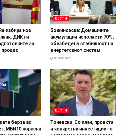
ВЕСТИ
ќе избира нов
Божиновска: Домашните
лник, ДИК ги
акумулации исполнети 70%,
одготовките за
обезбедена стабилност на
 процес
енергетскиот систем
07/08/2026
ВЕСТИ
ата берза во
Тоневски: Со план, проекти
ст: МБИ10 порасна
и конкретни инвестиции го