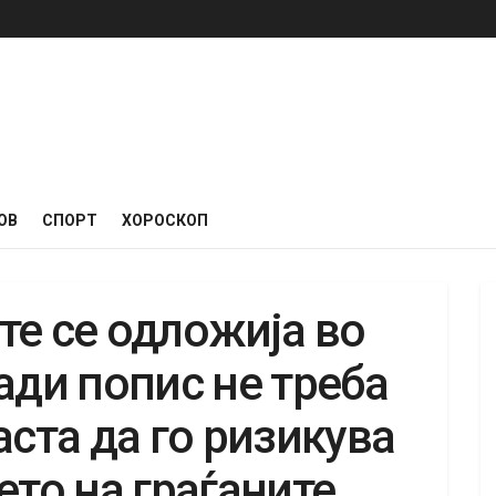
ОВ
СПОРТ
ХОРОСКОП
те се одложија во
ади попис не треба
аста да го ризикува
ето на граѓаните