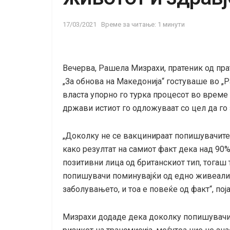
17/03/2021
Време за читање: 1 минути
Вечерва, Рашела Мизрахи, пратеник од пр
„За обнова на Македонија“ гостуваше во „
власта упорно го турка процесот во врем
држави истиот го одложуваат со цел да го
„Доколку не се вакцинираат попишувачите,
како резултат на самиот факт дека над 90
позитивни лица од британскиот тип, тогаш 
попишувачи поминувајќи од едно живеалиш
заболувањето, и тоа е повеќе од факт“, пој
Мизрахи додаде дека доколку попишувачит