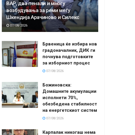
ВАР, два пенали и многу
возбудувања за реми меѓу
Шкендија Арачиново и Силекс
07/08/2026
Брвеница ќе избира нов
градоначалник, ДИК ги
почнува подготовките
за изборниот процес
07/08/2026
Божиновска:
Домашните акумулации
исполнети 70%,
обезбедена стабилност
на енергетскиот систем
07/08/2026
Карпалак никогаш нема