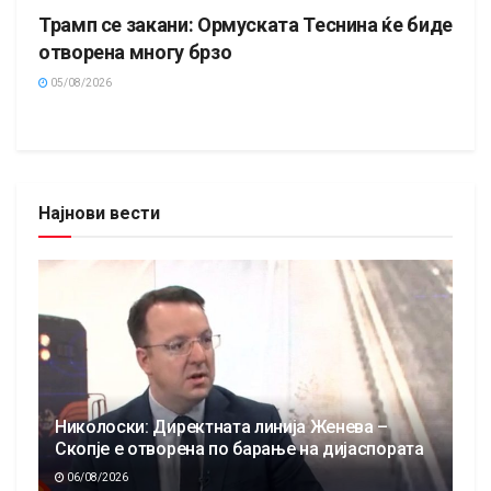
Трамп се закани: Ормуската Теснина ќе биде
отворена многу брзо
05/08/2026
Најнови вести
Николоски: Директната линија Женева –
Скопје е отворена по барање на дијаспората
06/08/2026