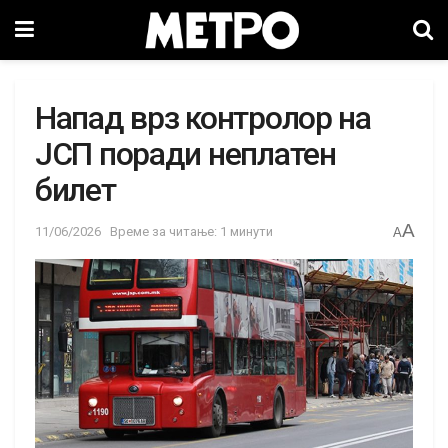
Напад врз контролор на
ЈСП поради неплатен
билет
A
11/06/2026
Време за читање: 1 минути
A