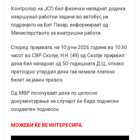
Контролор на ЈСП бил физички нападнат додека
извршувал работни задачи во автобус на
подрачјето на Бит Пазар, информираат од
Министерството за внатрешни работи.
Според пријавата, на 10 јуни 2026 година во 10:30
часот во СВР Скопје, Н.Н. (49) од Скопје пријавил
дека бил нападнат од 50-годишната Д.Ц., откако
претходно утврдил дека таа немала платено
билет за јавен превоз.
Од МВР посочуваат дека по целосно
документирање на случајот ќе биде поднесен
соодветен поднесок.
МОЖЕБИ ЌЕ ВЕ ИНТЕРЕСИРА: