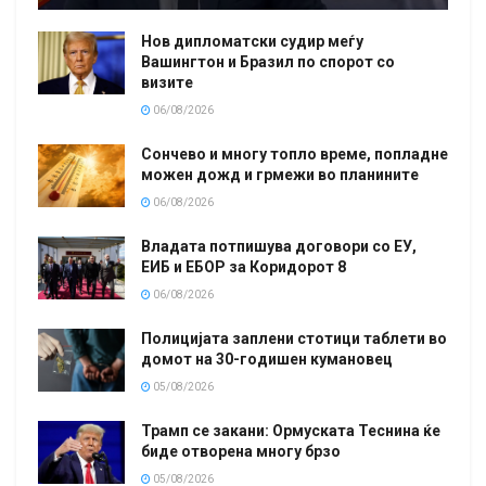
Нов дипломатски судир меѓу
Вашингтон и Бразил по спорот со
визите
06/08/2026
Сончево и многу топло време, попладне
можен дожд и грмежи во планините
06/08/2026
Владата потпишува договори со ЕУ,
ЕИБ и ЕБОР за Коридорот 8
06/08/2026
Полицијата заплени стотици таблети во
домот на 30-годишен кумановец
05/08/2026
Трамп се закани: Ормуската Теснина ќе
биде отворена многу брзо
05/08/2026