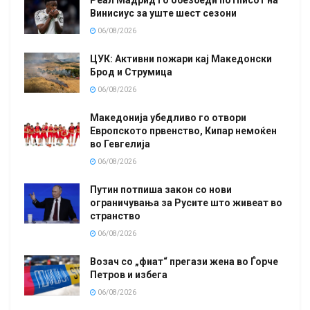
Реал Мадрид го обезбеди потписот на
Винисиус за уште шест сезони
06/08/2026
ЦУК: Активни пожари кај Македонски
Брод и Струмица
06/08/2026
Македонија убедливо го отвори
Европското првенство, Кипар немоќен
во Гевгелија
06/08/2026
Путин потпиша закон со нови
ограничувања за Русите што живеат во
странство
06/08/2026
Возач со „фиат“ прегази жена во Ѓорче
Петров и избега
06/08/2026