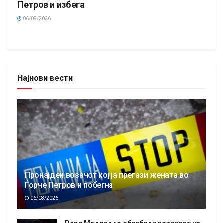
Петров и избега
06/08/2026
Најнови вести
Пронајден возачот кој ја прегази жената во
Ѓорче Петров и побегна
06/08/2026