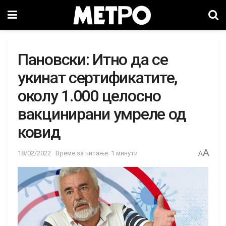
Пановски: Итно да се
укинат сертификатите,
околу 1.000 целосно
вакцинирани умреле од
ковид
A
18/02/2022
Време за читање: 1 минути
A