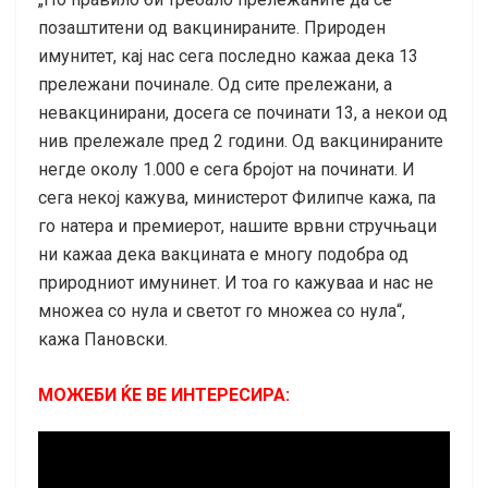
позаштитени од вaкцинираните. Природен
имунитет, кај нас сега последно кажаа дека 13
прележани починале. Од сите прележани, а
невaкцинирани, досега се починати 13, а некои од
нив прележале пред 2 години. Од вакцинираните
негде околу 1.000 е сега бројот на починати. И
сега некој кажува, министерот Филипче кажа, па
го натера и премиерот, нашите врвни стручњаци
ни кажаа дека вaкцината е многу подобра од
природниот имунинeт. И тоа го кажуваа и нас не
множеа со нула и светот го множеа со нула“,
кажа Пановски.
МОЖЕБИ ЌЕ ВЕ ИНТЕРЕСИРА: