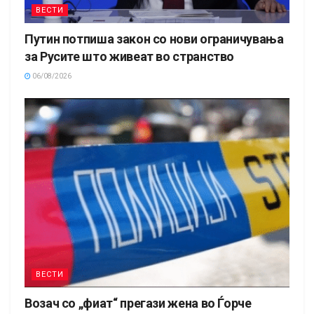
ВЕСТИ
Путин потпиша закон со нови ограничувања
за Русите што живеат во странство
06/08/2026
ВЕСТИ
Возач со „фиат“ прегази жена во Ѓорче