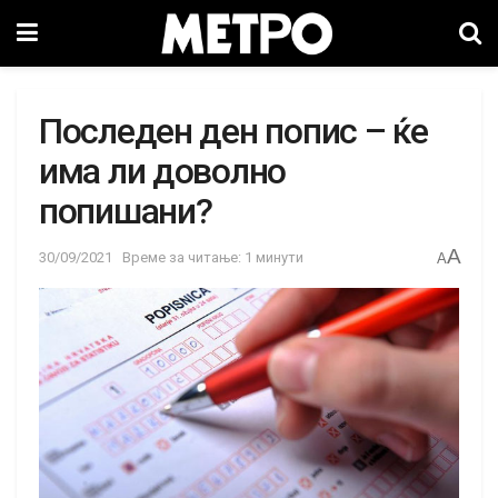
Последен ден попис – ќе
има ли доволно
попишани?
A
30/09/2021
Време за читање: 1 минути
A