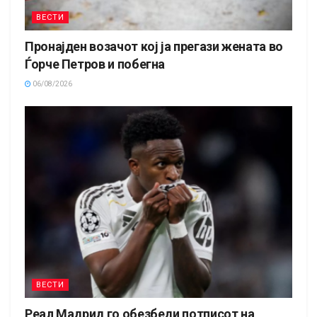
ВЕСТИ
Пронајден возачот кој ја прегази жената во
Ѓорче Петров и побегна
06/08/2026
ВЕСТИ
Реал Мадрид го обезбеди потписот на