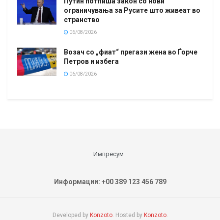
Путин потпиша закон со нови
ограничувања за Русите што живеат во
странство
06/08/2026
Возач со „фиат“ прегази жена во Ѓорче
Петров и избега
06/08/2026
Импресум
Информации: +00 389 123 456 789
Developed by
Konzoto
. Hosted by
Konzoto
.