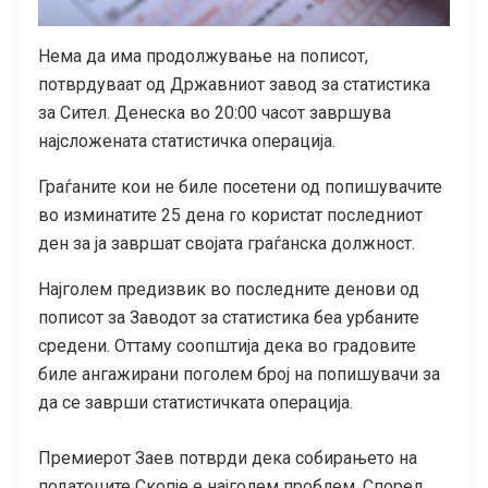
Нема да има продолжување на пописот,
потврдуваат од Државниот завод за статистика
за Сител. Денеска во 20:00 часот завршува
најсложената статистичка операција.
Граѓаните кои не биле посетени од попишувачите
во изминатите 25 дена го користат последниот
ден за ја завршат својата граѓанска должност.
Најголем предизвик во последните денови од
пописот за Заводот за статистика беа урбаните
средени. Оттаму соопштија дека во градовите
биле ангажирани поголем број на попишувачи за
да се заврши статистичката операција.
Премиерот Заев потврди дека собирањето на
податоците Скопје е најголем проблем. Според