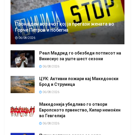
Пронајден возачот кој ја прегази жената во
Ѓорче Петров и побегна
06/08/2026
Реал Мадрид го обезбеди потписот на
Винисиус за уште шест сезони
06/08/2026
ЦУК: Активни пожари кај Македонски
Брод и Струмица
06/08/2026
Македонија убедливо го отвори
Европското првенство, Кипар немоќен
во Гевгелија
06/08/2026