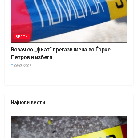
ВЕСТИ
Возач со „фиат“ прегази жена во Ѓорче
Петров и избега
06/08/2026
Најнови вести