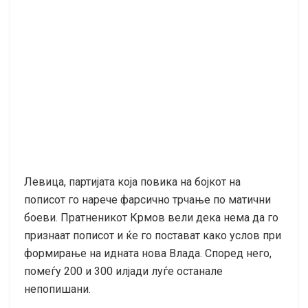
Левица, партијата која повика на бојкот на
пописот го нарече фарсично трчање по матични
боеви. Пратненикот Крмов вели дека нема да го
признаат пописот и ќе го постават како услов при
формирање на идната нова Влада. Според него,
помеѓу 200 и 300 илјади луѓе останале
непопишани.