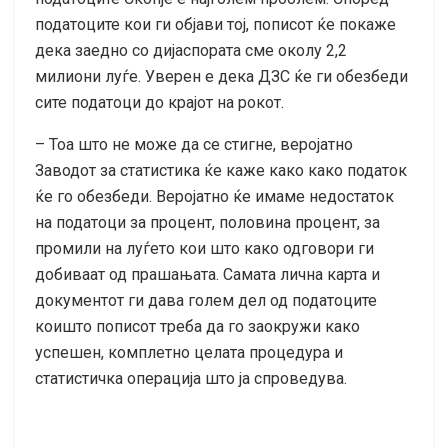
податоците кои ги објави тој, пописот ќе покаже
дека заедно со дијаспората сме околу 2,2
милиони луѓе. Уверен е дека ДЗС ќе ги обезбеди
сите податоци до крајот на рокот.
– Тоа што не може да се стигне, веројатно
Заводот за статистика ќе каже како како податок
ќе го обезбеди. Веројатно ќе имаме недостаток
на податоци за процент, половина процент, за
промили на луѓето кои што како одговори ги
добиваат од прашањата. Самата лична карта и
документот ги дава голем дел од податоците
коишто пописот треба да го заокружи како
успешен, комплетно целата процедура и
статистичка операција што ја спроведува.