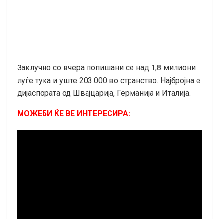
Заклучно со вчера попишани се над 1,8 милиони
луѓе тука и уште 203.000 во странство. Најбројна е
дијаспората од Швајцарија, Германија и Италија.
МОЖЕБИ ЌЕ ВЕ ИНТЕРЕСИРА: