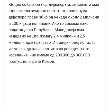
-Зедно со бројката од дијаспората, за којашто сме
единствена земја во светот што попишува
дијаспора прави збир од некаде околу 2 милиони
и 200 илјади попишани. Ако го земеме како
податок дека Република Македонија има
издадено нешто помаѓу 2,4 милиони и 2,5
милиони државјанство. И бидејќи овој попис го
изедначи државјаноството со резидентното
население, ние имаме од 200.000 до 300.000
пропуштени, рече Крмов.