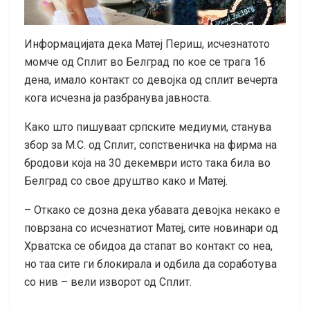
Информацијата дека Матеј Периш, исчезнатото
момче од Сплит во Белград по кое се трага 16
дена, имало контакт со девојка од сплит вечерта
кога исчезна ја разбранува јавноста.
Како што пишуваат српските медиуми, станува
збор за М.С. од Сплит, сопственичка на фирма на
бродови која на 30 декември исто така била во
Белград со свое друштво како и Матеј.
– Откако се дозна дека убавата девојка некако е
поврзана со исчезнатиот Матеј, сите новинари од
Хрватска се обидоа да стапат во контакт со неа,
но таа сите ги блокирала и одбила да соработува
со нив – вели изворот од Сплит.