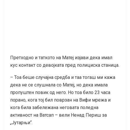
Претходно и таткото на Матеј изјави дека имал
кус контакт со девојката пред полициска станица.
– Тоа беше случајна средба и таа тогаш ми кажа
дека не се слушнала со Матеј, но дека имала
пропуштен повик од него. Но тоа било 23 часа
порано, кога тој бил поврзан на Вифи мрежа и
кога била забележана неговата поледна
активност на Ватсап – вели Ненад Периш за
„Јутарњи“.