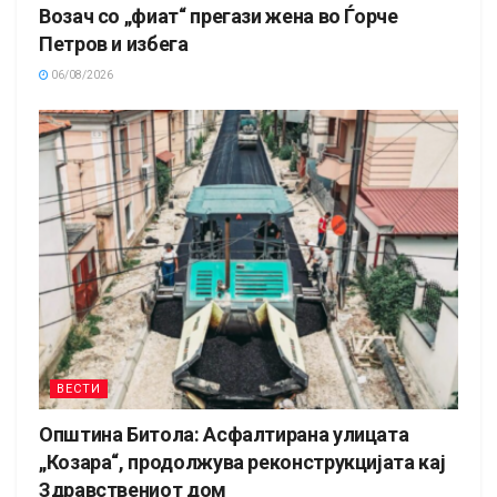
Возач со „фиат“ прегази жена во Ѓорче
Петров и избега
06/08/2026
ВЕСТИ
Општина Битола: Асфалтирана улицата
„Козара“, продолжува реконструкцијата кај
Здравствениот дом