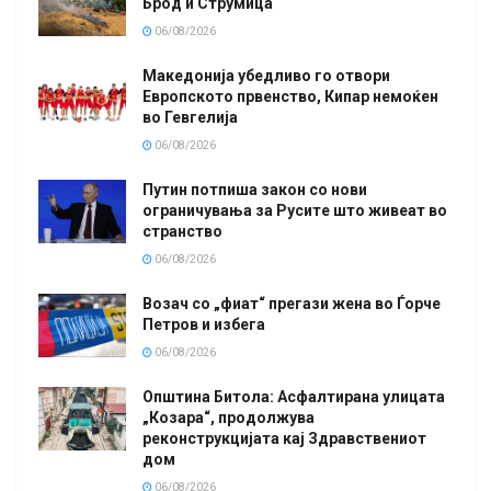
Брод и Струмица
06/08/2026
Македонија убедливо го отвори
Европското првенство, Кипар немоќен
во Гевгелија
06/08/2026
Путин потпиша закон со нови
ограничувања за Русите што живеат во
странство
06/08/2026
Возач со „фиат“ прегази жена во Ѓорче
Петров и избега
06/08/2026
Општина Битола: Асфалтирана улицата
„Козара“, продолжува
реконструкцијата кај Здравствениот
дом
06/08/2026