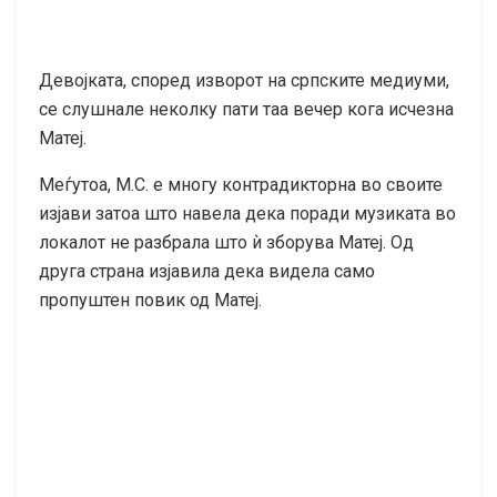
Девојката, според изворот на српските медиуми,
се слушнале неколку пати таа вечер кога исчезна
Матеј.
Меѓутоа, М.С. е многу контрадикторна во своите
изјави затоа што навела дека поради музиката во
локалот не разбрала што ѝ зборува Матеј. Од
друга страна изјавила дека видела само
пропуштен повик од Матеј.