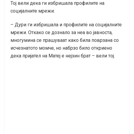
Тој вели дека ги избришала профилите на
социјалните мрежи.
– Дури ги избришала и профилите на социјалните
мрежи. Откако се дознало за неа во јавноста,
многумина се прашуваат како била поврзана со
исчезнатото момче, но набрзо било откриено
дека пријател на Матеј е нејзин брат – вели тој.