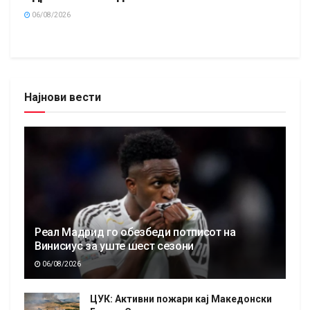
06/08/2026
Најнови вести
Реал Мадрид го обезбеди потписот на
Винисиус за уште шест сезони
06/08/2026
ЦУК: Активни пожари кај Македонски