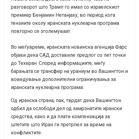
разговорот што Трамп го имал со израелскиот
премиер Бенјамин Нетанјаху, во период кога
тензиите околу иранската нуклеарна програма
повторно се зголемуваат.
Во меѓувреме, иранската новинска агенција Фарс
објави дека САД доставиле предлог со пет точки
до Техеран. Според информациите, меѓу
барањата се трансфер на ураниум во Вашингтон и
воведување дополнителни ограничувања за
иранската нуклеарна програма.
Од иранска страна, пак, тврдат дека Вашингтон
одбил да ослободи дел од замрзнатите ирански
средства, како и да плати компензација за
штетите што Иран ги претрпел за време на
конфликтите.