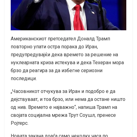
Американскиот претседател Доналд Трамп
повторно упати остра порака до Иран,
предупредувајќи дека времето за решение на
нуклеарната криза истекува и дека Техеран мора
брзо да реагира за да избегне сериозни
последици.
„Часовникот отчукува за Иран и подобро е да
дејствуваат, и тоа брзо, или нема да остане ништо
од нив. Времето е најважно“, напиша Трамп на
својата социјална мрежа Трут Соушл, пренесе
Ројтерс.
Новата закана доаѓа само неколку часа по