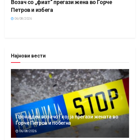
Возач со „фиат“ прегази жена во Ѓорче
Петров и избега
06/08/2026
Најнови вести
Пронајден возачот кој ја прегази жената во
Ѓорче Петров и побегна
06/08/2026