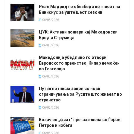
Реал Мадрид го обезбеди потписот на
Винисиус за уште шест сезони
06/08/2026
ЦУК: Активни пожари кај Македонски
Брод и Струмица
06/08/2026
Македонија убедливо го отвори
Европското првенство, Кипар немоќен
во Гевгелија
06/08/2026
Путин потпиша закон со нови
ограничувања за Русите што живеат во
странство
06/08/2026
Возач со „фиат“ прегази жена во Ѓорче
Петров и избега
06/08/2026