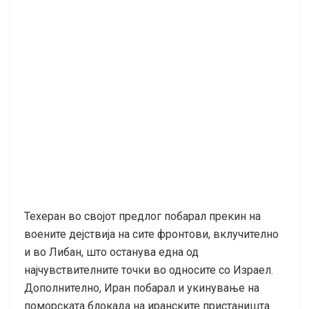
Техеран во својот предлог побарал прекин на
воените дејствија на сите фронтови, вклучително
и во Либан, што останува една од
најчувствителните точки во односите со Израел.
Дополнително, Иран побарал и укинување на
поморската блокада на иранските пристаништа.