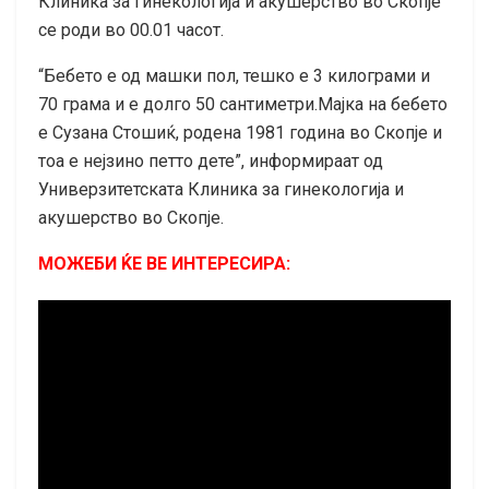
Клиника за гинекологија и акушерство во Скопје
се роди во 00.01 часот.
“Бебето е од машки пол, тешко е 3 килограми и
70 грама и е долго 50 сантиметри.Мајка на бебето
е Сузана Стошиќ, родена 1981 година во Скопје и
тоа е нејзино петто дете”, информираат од
Универзитетската Клиника за гинекологија и
акушерство во Скопје.
МОЖЕБИ ЌЕ ВЕ ИНТЕРЕСИРА: