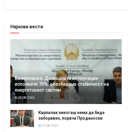
Најнови вести
Божиновска: Домашните акумулации
исполнети 70%, обезбедена стабилност на
енергетскиот систем
07/08/2026
Карпалак никогаш нема да биде
заборавен, порача Проданоски
07/08/2026