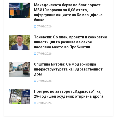
Македонската берза во благ пораст:
МБИ10 порасна за 0,08 отсто,
најтргувани акциите на Комерцијална
банка
07/08/2026
Тоневски: Со план, проекти и конкретни
инвестиции го развиваме секое
населено место во Пробиштип
07/08/2026
Општина Битола: Се модернизира
инфраструктурата кај Здравствениот
дом
07/08/2026
Претрес во затворот „Идризово“, кај
29-годишен осуденик откриена дрога
07/08/2026