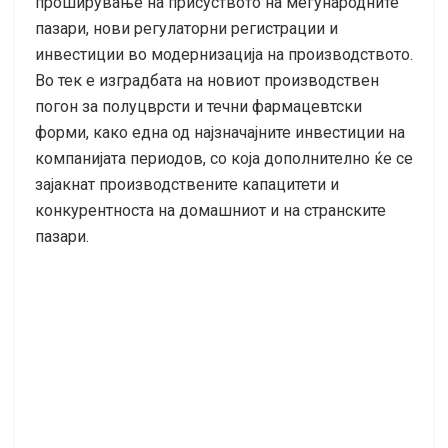
проширување на присуството на меѓународните
пазари, нови регулаторни регистрации и
инвестиции во модернизација на производството.
Во тек е изградбата на новиот производствен
погон за полуцврсти и течни фармацевтски
форми, како една од најзначајните инвестиции на
компанијата периодов, со која дополнително ќе се
зајакнат производствените капацитети и
конкурентноста на домашниот и на странските
пазари.