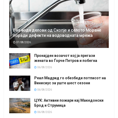
Без вода делови од Скопје и селото Моране
поради дефекти на водоводната мрежа
07/08/2026
Пронајден возачот кој ја прегази
жената во Ѓорче Петров и побегна
06/08/2026
Реал Мадрид го обезбеди потписот на
Винисиус за уште шест сезони
06/08/2026
ЦУК: Активни пожари кај Македонски
Брод и Струмица
06/08/2026