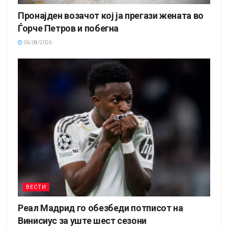
Пронајден возачот кој ја прегази жената во
Ѓорче Петров и побегна
06/08/2026
ВЕСТИ
Реал Мадрид го обезбеди потписот на
Винисиус за уште шест сезони