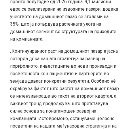
првото полугодие од 2026 година, 9,1 милиони
евра се реализирани на извозните пазари, додека
учеството на домашниот пазар се зголеми на
35%, што ја потврдува растечката улога на
домашниот сегмент во структурата на приходите
на компанијата.
„Континуираниот раст на домашниот пазар е јасна
потврда дека нашата стратегија за развој на
портфолиото, инвестициите во нови производи и
посветеноста кон пациентите и партнерите во
земјава даваат конкретни резултати. Особено нè
охрабрува фактот што растот на домашниот пазар
се интензивираше во текот на вториот квартал, а
ваквиот тренд продолжува, што претставува
силна основа за понатамошен развој на
компанијата. Истовремено, остануваме целосно
посветени на нашата меѓународна стратегија и на