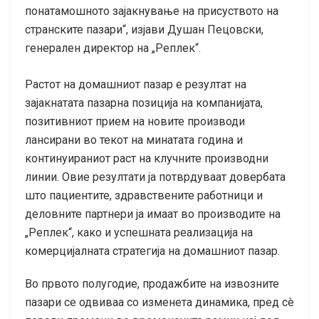
понатамошното зајакнување на присуството на
странските пазари“, изјави Душан Пецовски,
генерален директор на „Реплек“.
Растот на домашниот пазар е резултат на
зајакнатата пазарна позиција на компанијата,
позитивниот прием на новите производи
лансирани во текот на минатата година и
континуираниот раст на клучните производни
линии. Овие резултати ја потврдуваат довербата
што пациентите, здравствените работници и
деловните партнери ја имаат во производите на
„Реплек“, како и успешната реализација на
комерцијалната стратегија на домашниот пазар.
Во првото полугодие, продажбите на извозните
пазари се одвиваа со изменета динамика, пред сè