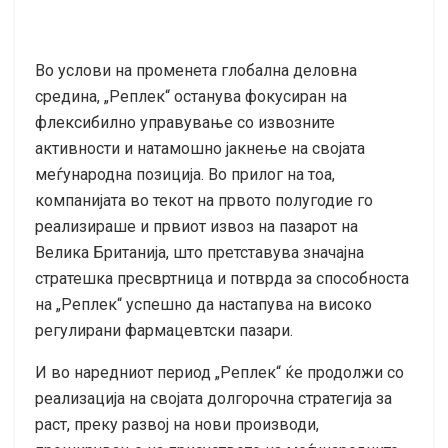
Во услови на променета глобална деловна
средина, „Реплек“ останува фокусиран на
флексибилно управување со извозните
активности и натамошно јакнење на својата
меѓународна позиција. Во прилог на тоа,
компанијата во текот на првото полугодие го
реализираше и првиот извоз на пазарот на
Велика Британија, што претставува значајна
стратешка пресвртница и потврда за способноста
на „Реплек“ успешно да настапува на високо
регулирани фармацевтски пазари.
И во наредниот период „Реплек“ ќе продолжи со
реализација на својата долгорочна стратегија за
раст, преку развој на нови производи,