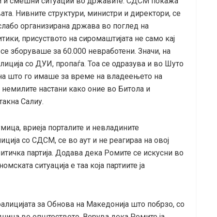
ни и смешни ситуации во државите. СДСМ покажа
та. Нивните структури, министри и директори, се
јслабо организирана држава во поглед на
тики, присуството на сиромаштијата не само кај
 се зборуваше за 60.000 невработени. Значи, на
иција со ДУИ, пропаѓа. Тоа се одразува и во Шуто
она што го имаше за време на владеењето на
 немилите настани како оние во Битола и
стакна Салиу.
умица, вриеја порталите и невладините
иција со СДСМ, се во аут и не реагираа на овој
итичка партија. Додава дека Ромите се искусни во
номската ситуација е таа која партиите ја
оалицијата за Обнова на Македонија што побрзо, со
ница во општеството. Верува дека Ромите ја