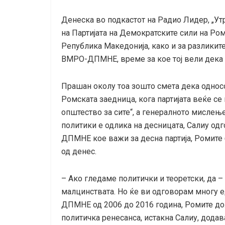
Денеска во подкастот на Радио Лидер, „Утр
на Партијата на Демократските сили на Ром
Република Македонија, како и за разликит
ВМРО-ДПМНЕ, време за кое тој вели дека 
Прашан околу тоа зошто смета дека одно
Ромската заедница, кога партијата веќе се
општество за сите“, а генералното мислењ
политики е одлика на десницата, Салиу о
ДПМНЕ кое важи за десна партија, Ромите
од денес.
– Ако гледаме политички и теоретски, да 
малцинствата. Но ќе ви одговорам многу 
ДПМНЕ од 2006 до 2016 година, Ромите до
политичка ренесанса, истакна Салиу, додав