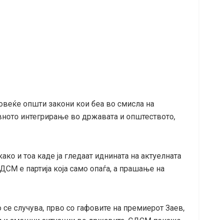
повеќе општи закони кои беа во смисла на
вното интегрирање во државата и општеството,
ко и тоа каде ја гледаат иднината на актуелната
ДСМ е партија која само опаѓа, а прашање на
о се случува, прво со гафовите на премиерот Заев,