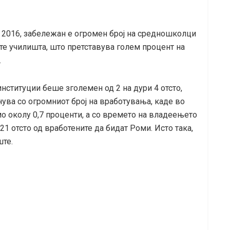
 2016, забележан е огромен број на средношколци
те училишта, што претставува голем процент на
.
нституции беше зголемен од 2 на дури 4 отсто,
нува со огромниот број на вработувања, каде во
о околу 0,7 проценти, а со времето на владеењето
1 отсто од вработените да бидат Роми. Исто така,
ште.