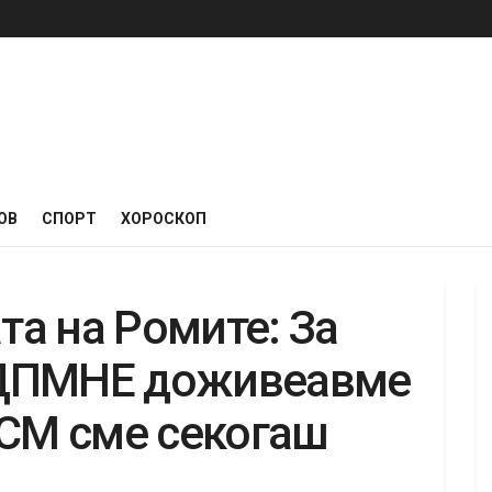
ОВ
СПОРТ
ХОРОСКОП
ата на Ромите: За
-ДПМНЕ доживеавме
ДСМ сме секогаш