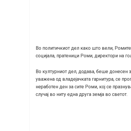
Во политичкиот дел како што вели, Ромите
социјала, пратеници Роми, директори на го
Во културниот дел, додава, беше донесен 
уважена од владејачката гарнитура, се про
неработен ден за сите Роми, кој се празну
случај во ниту една друга земја во светот.