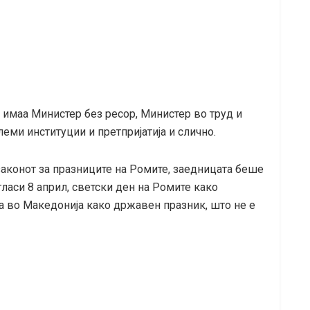
 имаа Министер без ресор, Министер во труд и
леми институции и претпријатија и слично.
законот за празниците на Ромите, заедницата беше
гласи 8 април, светски ден на Ромите како
ва во Македонија како државен празник, што не е