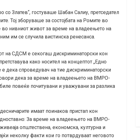
о со Златев“, гостуваше Шабан Салиу, претседател
ите. Тој зборуваше за состојбата на Ромите во
е во нивниот живот за време на владеењето на
ним им се случила вистинска ренесанса.
сот на СДСМ е секогаш дискриминаторски кон
 претставува како носител на концептот „Едно
е е дека спроведувач на тие дискриминаторски
дговори дека за време на владеењето на ВМРО-
 биле повеќе почитувани и уважувани за разлика
– десничарите имаат поинаков пристап кон
едноставно: За време на владеењето на ВМРО-
живеаја општествена, економска, културна и
ајќи неколку факти кои го потврдуваат неговото