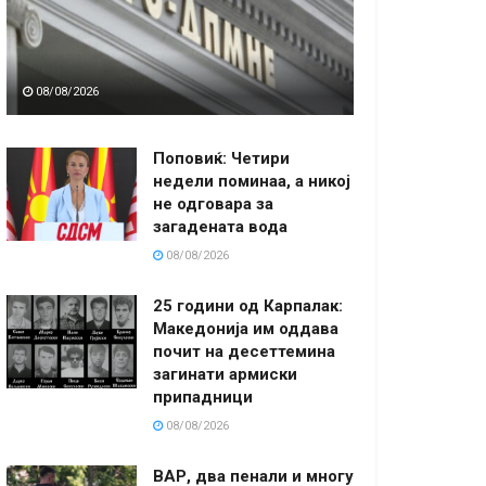
08/08/2026
Поповиќ: Четири
недели поминаа, а никој
не одговара за
загадената вода
08/08/2026
25 години од Карпалак:
Македонија им оддава
почит на десеттемина
загинати армиски
припадници
08/08/2026
ВАР, два пенали и многу