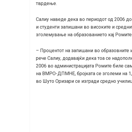
тврдење.
Салиу наведе дека во периодот од 2006 до
и студенти запишани во високите и средни
зголемување на образованието кај Ромите
– Процентот на запишани во образовните и
рече Салиу, додавајќи дека тоа се надопол
2006 во администрацијата Ромите биле сам
на ВМРО-ДПМНЕ, бројката се зголеми на 1,2
во Шуто Оризари се изгради средно учили