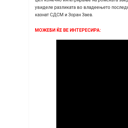
увиделе разликата во владеењето последн
казнат СДСМ и Зоран Заев.
МОЖЕБИ ЌЕ ВЕ ИНТЕРЕСИРА: