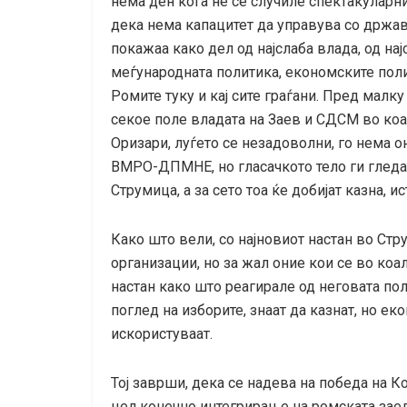
нема ден кога не се случиле спектакулар
дека нема капацитет да управува со држава
покажаа како дел од најслаба влада, од на
меѓународната политика, економските поли
Ромите туку и кај сите граѓани. Пред малку
секое поле владата на Заев и СДСМ во коал
Оризари, луѓето се незадоволни, го нема 
ВМРО-ДПМНЕ, но гласачкото тело ги гледа
Струмица, а за сето тоа ќе добијат казна, и
Како што вели, со најновиот настан во Стр
организации, но за жал оние кои се во коал
настан како што реагирале од неговата пол
поглед на изборите, знаат да казнат, но еко
искористуваат.
Тој заврши, дека се надева на победа на К
цел конечно интегрирање на ромската заед