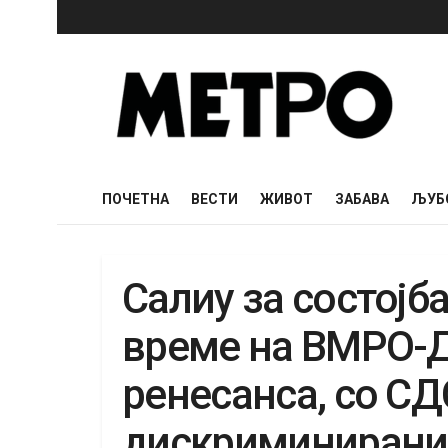
ПОЧЕТНА
ВЕСТИ
ЖИВОТ
ЗАБАВА
ЉУБ
Салиу за состојб
време на ВМРО
ренесанса, со С
дискриминирани