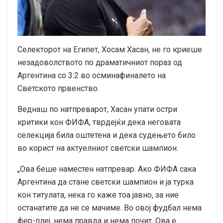
Селекторот на Египет, Хосам Хасан, не го криеше
незадоволството по драматичниот пораз од
Аргентина со 3:2 во осминафиналето на
Светското првенство.
Веднаш по натпреварот, Хасан упати остри
критики кон ФИФА, тврдејќи дека неговата
селекција била оштетена и дека судењето било
во корист на актуелниот светски шампион.
„Ова беше наместен натпревар. Ако ФИФА сака
Аргентина да стане светски шампион и ја турка
кон титулата, нека го каже тоа јавно, за ние
останатите да не се мачиме. Во овој фудбал нема
фер-плеј, нема правда и нема почит. Ова е