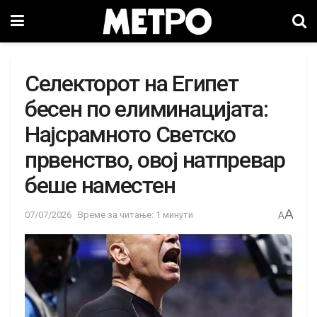
Селекторот на Египет
бесен по елиминацијата:
Најсрамното Светско
првенство, овој натпревар
беше наместен
A
07/07/2026
Време за читање: 1 минути
A