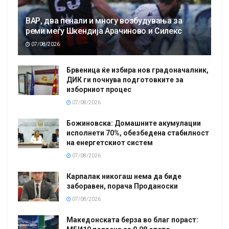
ВАР, два пенали и многу возбудувања за
реми меѓу Шкендија Арачиново и Силекс
07/08/2026
Брвеница ќе избира нов градоначалник,
ДИК ги почнува подготовките за
изборниот процес
07/08/2026
Божиновска: Домашните акумулации
исполнети 70%, обезбедена стабилност
на енергетскиот систем
07/08/2026
Карпалак никогаш нема да биде
заборавен, порача Проданоски
07/08/2026
Македонската берза во благ пораст: