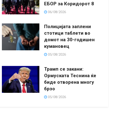
ЕБОР за Коридорот 8
06/08/2026
Полицијата заплени
стотици таблети во
домот на 30-годишен
кумановец
05/08/2026
Трамп се закани:
Ормуската Теснина ќе
биде отворена многу
брзо
05/08/2026