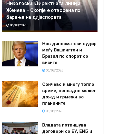
Николоски: Директната линија
Женева – Скопје е отворена по
барање на дијаспората
06/08/2026
Нов дипломатски судир
меѓу Вашингтон и
Бразил по спорот со
визите
06/08/2026
Сончево и многу топло
време, попладне можен
дожд и грмежи во
планините
06/08/2026
Владата потпишува
договори со ЕУ, ЕИБ и