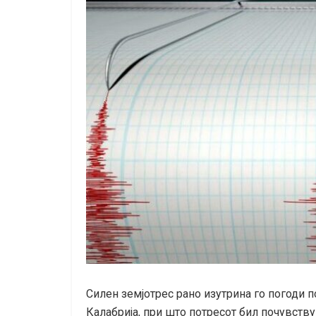
Силен земјотрес рано изутрина го погоди п
Калабрија, при што потресот бил почувств