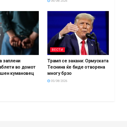
06/08/2026
ВЕСТИ
а заплени
Трамп се закани: Ормуската
аблети во домот
Теснина ќе биде отворена
ишен кумановец
многу брзо
05/08/2026