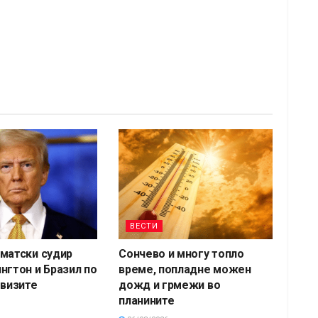
ВЕСТИ
матски судир
Сончево и многу топло
нгтон и Бразил по
време, попладне можен
 визите
дожд и грмежи во
планините