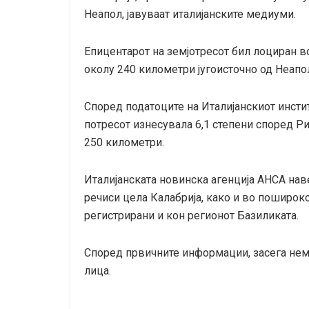
Неапол, јавуваат италијанските медиуми.
Епицентарот на земјотресот бил лоциран в
околу 240 километри југоисточно од Неапо
Според податоците на Италијанскиот инстит
потресот изнесувала 6,1 степени според Ри
250 километри.
Италијанската новинска агенција АНСА нав
речиси цела Калабрија, како и во пошироко
регистрирани и кон регионот Базиликата.
Според првичните информации, засега нема
лица.