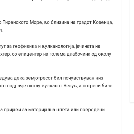
о Тиренското Море, во близина на градот Козенца,
л.
ут за геофизика и вулканологија, јачината на
хтер, со епицентар на голема длабочина од околу
едува дека земјотресот бил почувствуван низ
то подрачје околу вулканот Везув, а потреси биле
 пријави за материјална штета или повредени