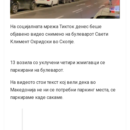
На социјалната мрежа Тикток денес беше
објавено видео снимено на булеварот Свети
Климент Охридски во Скопје.
13 возила со уклучени четири жмигавци се
паркирани на булеварот.
На видеото стои текст кој вели дека во
Македонија не ни се потребни паркинг места, се
паркираме каде сакаме.