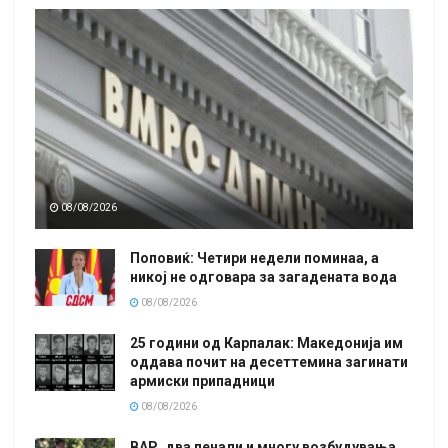
08/08/2026
Поповиќ: Четири недели поминаа, а
никој не одговара за загадената вода
08/08/2026
25 години од Карпалак: Македонија им
оддава почит на десеттемина загинати
армиски припадници
08/08/2026
ВАР, два пенали и многу возбудувања