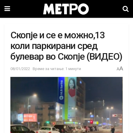
Скопје и се е можно,13
коли паркирани сред
булевар во Скопје (ВИДЕО)
A
08/01/2022
Време за читање: 1 минути
A