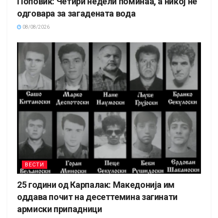
Поповиќ: Четири недели поминаа, а никој не
одговара за загадената вода
08/08/2026
ВЕСТИ
25 години од Карпалак: Македонија им
оддава почит на десеттемина загинати
армиски припадници