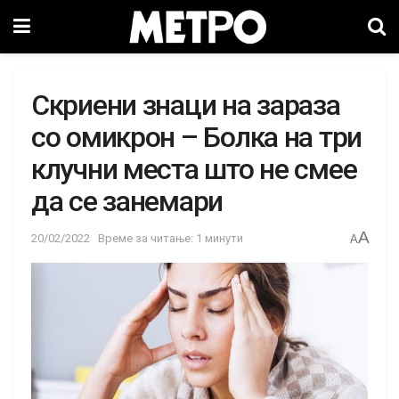
Скриени знаци на зараза
со омикрон – Болка на три
клучни места што не смее
да се занемари
A
20/02/2022
Време за читање: 1 минути
A