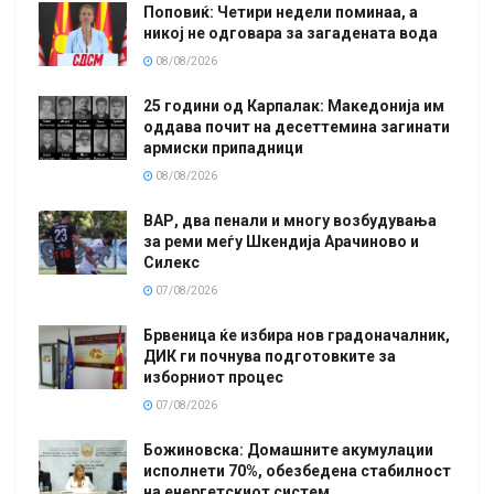
Поповиќ: Четири недели поминаа, а
никој не одговара за загадената вода
08/08/2026
25 години од Карпалак: Македонија им
оддава почит на десеттемина загинати
армиски припадници
08/08/2026
ВАР, два пенали и многу возбудувања
за реми меѓу Шкендија Арачиново и
Силекс
07/08/2026
Брвеница ќе избира нов градоначалник,
ДИК ги почнува подготовките за
изборниот процес
07/08/2026
Божиновска: Домашните акумулации
исполнети 70%, обезбедена стабилност
на енергетскиот систем