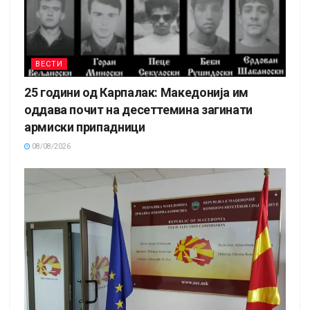
ВЕСТИ
25 години од Карпалак: Македонија им
оддава почит на десеттемина загинати
армиски припадници
08/08/2026