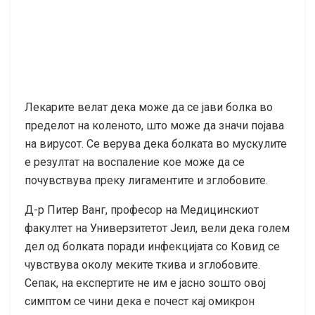
Лекарите велат дека може да се јави болка во
пределот на коленото, што може да значи појава
на вирусот. Се верува дека болката во мускулите
е резултат на воспаление кое може да се
почувствува преку лигаментите и зглобовите.
Д-р Питер Ванг, професор на Медицинскиот
факултет на Универзитетот Јеил, вели дека голем
дел од болката поради инфекцијата со Ковид се
чувствува околу меките ткива и зглобовите.
Сепак, на експертите не им е јасно зошто овој
симптом се чини дека е почест кај омикрон