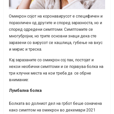
Омикрон сојот на коронавирусот е специфичен и
поразличен од другите и според заразноста, но и
според одредени симптоми. Симптомите се
многубројни, но трите основни знаци дека сте
заразени со вирусот се кашлица, губење на вкус
и мирис и треска.
Кај заразаните со омикрон сој пак, постојат и
некои необични симптоми и се појавува болка на
три клучни места на кои треба да се обрне
внимание:
Лумбална болка
Болката во долниот дел на грбот беше означена
како симптом на омикрон во декември 2021