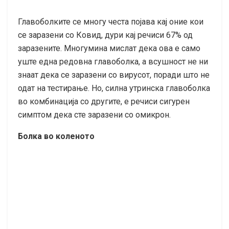
Главоболките се многу честа појава кај оние кои
се заразени со Ковид, дури кај речиси 67% од
заразените. Многумина мислат дека ова е само
уште една редовна главоболка, а всушност не ни
знаат дека се заразени со вирусот, поради што не
одат на тестирање. Но, силна утринска главоболка
во комбинација со другите, е речиси сигурен
симптом дека сте заразени со омикрон.
Болка во коленото