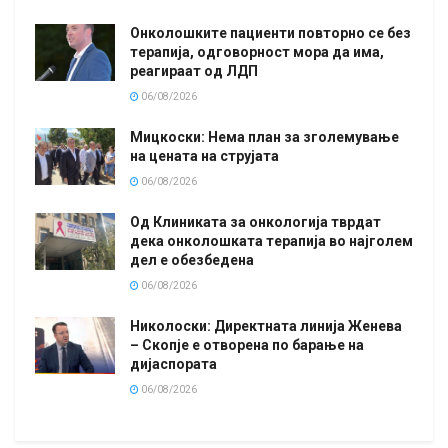
Онколошките пациенти повторно се без
терапија, одговорност мора да има,
реагираат од ЛДП
06/08/2026
Мицкоски: Нема план за зголемување
на цената на струјата
06/08/2026
Од Клиниката за онкологија тврдат
дека онколошката терапија во најголем
дел е обезбедена
06/08/2026
Николоски: Директната линија Женева
– Скопје е отворена по барање на
дијаспората
06/08/2026