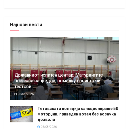
Најнови вести
Државниот испитен центар: Матурантите
покажаа напредок, помалку поништени
тестови
06/08/2026
Тетовската полиција санкционираше 50
моторџии, приведен возач без возачка
дозвола
06/08/2026