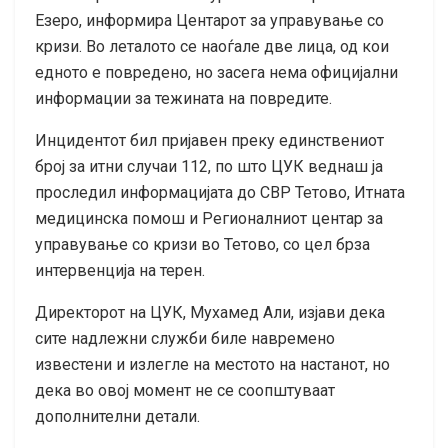
Езеро, информира Центарот за управување со
кризи. Во леталото се наоѓале две лица, од кои
едното е повредено, но засега нема официјални
информации за тежината на повредите.
Инцидентот бил пријавен преку единствениот
број за итни случаи 112, по што ЦУК веднаш ја
проследил информацијата до СВР Тетово, Итната
медицинска помош и Регионалниот центар за
управување со кризи во Тетово, со цел брза
интервенција на терен.
Директорот на ЦУК, Мухамед Али, изјави дека
сите надлежни служби биле навремено
известени и излегле на местото на настанот, но
дека во овој момент не се соопштуваат
дополнителни детали.