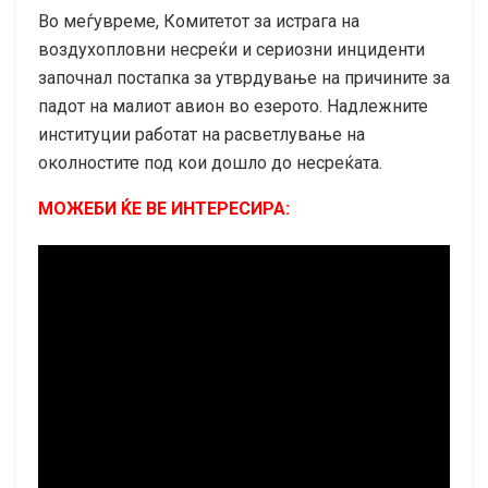
Во меѓувреме, Комитетот за истрага на
воздухопловни несреќи и сериозни инциденти
започнал постапка за утврдување на причините за
падот на малиот авион во езерото. Надлежните
институции работат на расветлување на
околностите под кои дошло до несреќата.
МОЖЕБИ ЌЕ ВЕ ИНТЕРЕСИРА: