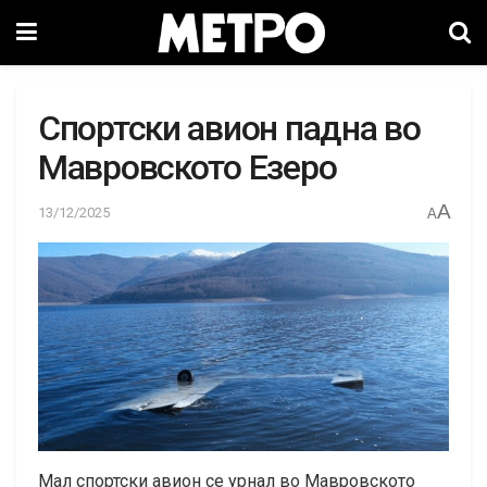
Спортски авион падна во
Мавровското Езеро
A
13/12/2025
A
Мал спортски авион се урнал во Мавровското