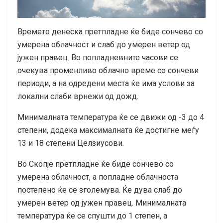
Времето денеска претпладне ќе биде сончево со
умерена облачност и слаб до умерен ветер од
јужен правец. Во попладневните часови се
очекува променливо облачно време со сончеви
периоди, а на одредени места ќе има услови за
локални слаби врнежи од дожд.
Минималната температура ќе се движи од -3 до 4
степени, додека максималната ќе достигне меѓу
13 и 18 степени Целзиусови.
Во Скопје претпладне ќе биде сончево со
умерена облачност, а попладне облачноста
постепено ќе се зголемува. Ќе дува слаб до
умерен ветер од јужен правец. Минималната
температура ќе се спушти до 1 степен, а