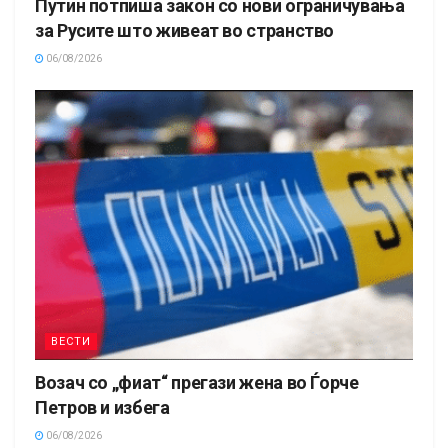
Путин потпиша закон со нови ограничувања
за Русите што живеат во странство
06/08/2026
ВЕСТИ
Возач со „фиат“ прегази жена во Ѓорче
Петров и избега
06/08/2026