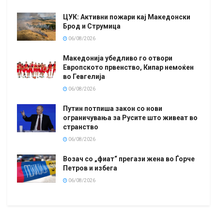
ЦУК: Активни пожари кај Македонски
Брод и Струмица
06/08/2026
Македонија убедливо го отвори
Европското првенство, Кипар немоќен
во Гевгелија
06/08/2026
Путин потпиша закон со нови
ограничувања за Русите што живеат во
странство
06/08/2026
Возач со „фиат“ прегази жена во Ѓорче
Петров и избега
06/08/2026