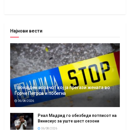
Најнови вести
Пронајден возачот кој ја прегази жената во
Ѓорче Петров и побегна
06/08/2026
Реал Мадрид го обезбеди потписот на
Винисиус за уште шест сезони
06/08/2026