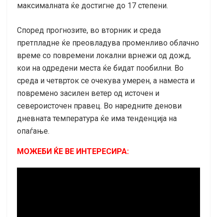
максималната ќе достигне до 17 степени.
Според прогнозите, во вторник и среда
претпладне ќе преовладува променливо облачно
време со повремени локални врнежи од дожд,
кои на одредени места ќе бидат пообилни. Во
среда и четврток се очекува умерен, а наместа и
повремено засилен ветер од источен и
североисточен правец. Во наредните денови
дневната температура ќе има тенденција на
опаѓање.
МОЖЕБИ ЌЕ ВЕ ИНТЕРЕСИРА: