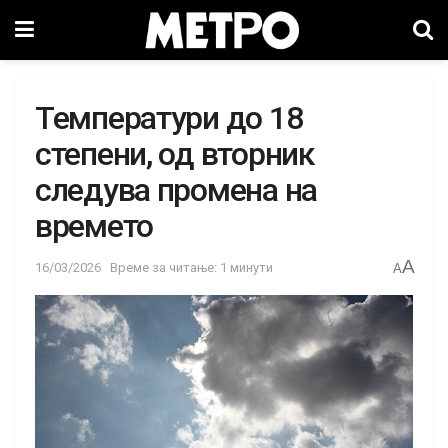
Температури до 18
степени, од вторник
следува промена на
времето
A
16/03/2026
Време за читање: 1 минути
A