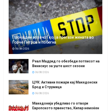
Пронајден возачот кој ја прегази жената во
Ѓорче Петров и побегна
06/08/2026
Реал Мадрид го обезбеди потписот на
Винисиус за уште шест сезони
06/08/2026
ЦУК: Активни пожари кај Македонски
Брод и Струмица
06/08/2026
Македонија убедливо го отвори
Европското првенство, Кипар немоќен