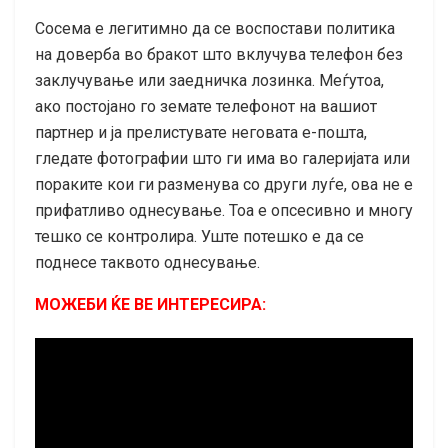
Сосема е легитимно да се воспостави политика
на доверба во бракот што вклучува телефон без
заклучување или заедничка лозинка. Меѓутоа,
ако постојано го земате телефонот на вашиот
партнер и ја прелистувате неговата е-пошта,
гледате фотографии што ги има во галеријата или
пораките кои ги разменува со други луѓе, ова не е
прифатливо однесување. Тоа е опсесивно и многу
тешко се контролира. Уште потешко е да се
поднесе таквото однесување.
МОЖЕБИ ЌЕ ВЕ ИНТЕРЕСИРА: