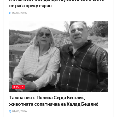
се раѓа преку екран
09/06/2026
ВЕСТИ
Тажна вест: Почина Сејда Бешлиќ,
животната сопатничка на Халид Бешлиќ
01/06/2026