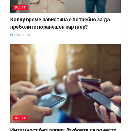
ВЕСТИ
Колку време навистина е потребно за да
преболите поранешен партнер?
06/07/2026
ВЕСТИ
Интимност без допир: Љубовта се почесто