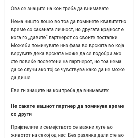
Ова се знаците на кои треба да внимавате
Нема ништо лошо во тоа да поминете квалитетно
време со саканата личност, но другата крајност е
кога го „давите“ партнерот со своите постапки.
Можеби поминувате низ фаза во врската во која
верувате дека врската може да се подобри ако
сте повеќе посветени на партнерот, но тоа нема
да се случи ако тој се чувствува како да не може
да дише.
Еве ги знаците на кои треба да внимавате:
Не сакате вашиот партнер да поминува време
со други
Пријателите и семејството се важни луѓе во
животот на секој од нас. Без разлика дали сте во