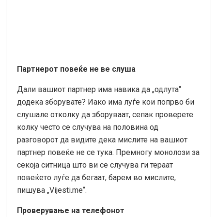
Партнерот повеќе не ве слуша
Дали вашиот партнер има навика да „одлута“
додека зборувате? Иако има луѓе кои попрво би
слушале отколку да зборуваат, сепак проверете
колку често се случува на половина од
разговорот да видите дека мислите на вашиот
партнер повеќе не се тука. Премногу монолози за
секоја ситница што ви се случува ги тераат
повеќето луѓе да бегаат, барем во мислите,
пишува „Vijesti.me“.
Проверување на телефонот