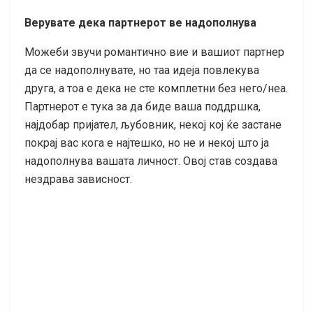
Верувате дека партнерот ве надополнува
Можеби звучи романтично вие и вашиот партнер
да се надополнувате, но таа идеја повлекува
друга, а тоа е дека не сте комплетни без него/неа.
Партнерот е тука за да биде ваша поддршка,
најдобар пријател, љубовник, некој кој ќе застане
покрај вас кога е најтешко, но не и некој што ја
надополнува вашата личност. Овој став создава
нездрава зависност.