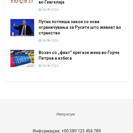
во Гевгелија
06/08/2026
Путин потпиша закон со нови
ограничувања за Русите што живеат во
странство
06/08/2026
Возач со „фиат“ прегази жена во Ѓорче
Петров и избега
06/08/2026
Импресум
Информации: +00 389 123 456 789