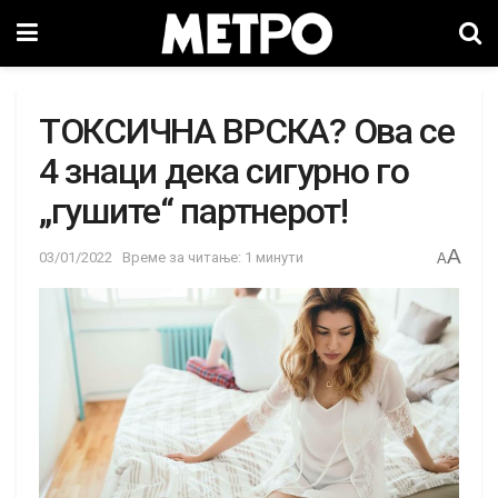
ТОКСИЧНА ВРСКА? Ова се
4 знаци дека сигурно го
„гушите“ партнерот!
A
03/01/2022
Време за читање: 1 минути
A