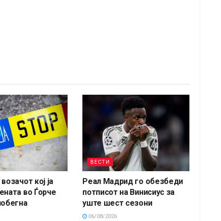
ВЕСТИ
возачот кој ја
Реал Мадрид го обезбеди
ената во Ѓорче
потписот на Винисиус за
побегна
уште шест сезони
06/08/2026