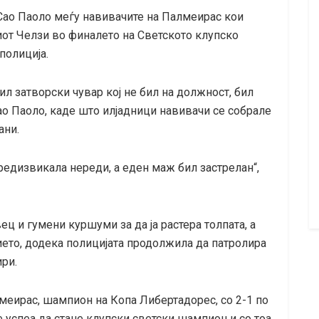
Сао Паоло меѓу навивачите на Палмеирас кои
иот Челзи во финалето на Светското клупско
полиција.
ил затворски чувар кој не бил на должност, бил
о Паоло, каде што илјадници навивачи се собрале
ани.
редизвикала нереди, а еден маж бил застрелан“,
ц и гумени куршуми за да ја растера толпата, а
ието, додека полицијата продолжила да патролира
ри.
еирас, шампион на Копа Либертадорес, со 2-1 по
 успеа да стане клупски светски шампион и со тоа