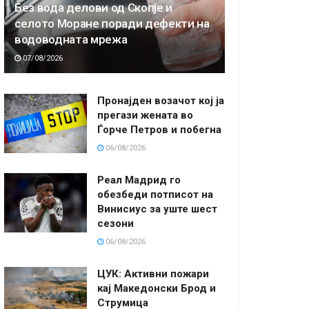
Без вода делови од Скопје и
селото Моране поради дефекти на
водоводната мрежа
07/08/2026
Пронајден возачот кој ја
прегази жената во
Ѓорче Петров и побегна
06/08/2026
Реал Мадрид го
обезбеди потписот на
Винисиус за уште шест
сезони
06/08/2026
ЦУК: Активни пожари
кај Македонски Брод и
Струмица