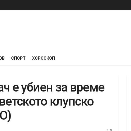
ОВ
СПОРТ
ХОРОСКОП
ач е убиен за време
ветското клупско
О)
A