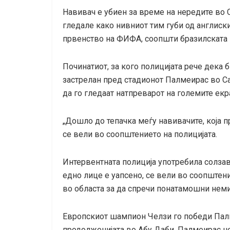
Навивач е убиен за време на нередите во 
гледале како нивниот тим губи од англиск
првенство на ФИФА, соопшти бразилската 
Починатиот, за кого полицијата рече дека б
застрелан пред стадионот Палмеирас во Са
да го гледаат натпреварот на големите екр
„Дошло до тепачка меѓу навивачите, која п
се вели во соопштението на полицијата.
Интервентната полиција употребила солзаве
едно лице е уапсено, се вели во соопштен
во областа за да спречи понатамошни неми
Европскиот шампион Челзи го победи Палм
продолженијата во Абу Даби. Палмеирас не