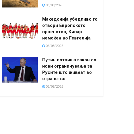
06/08/2026
Македонија убедливо го
отвори Европското
првенство, Кипар
немоќен во Гевгелија
06/08/2026
Путин потпиша закон со
нови ограничувања за
Русите што живеат во
странство
06/08/2026