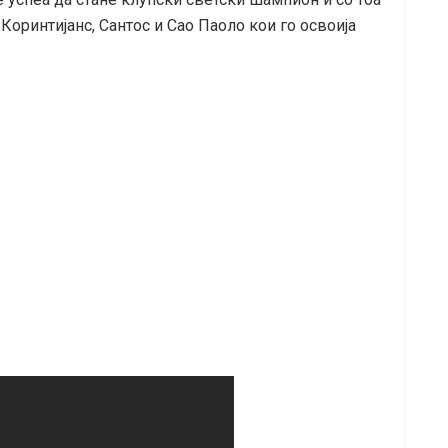
Коринтијанс, Сантос и Сао Паоло кои го освоија