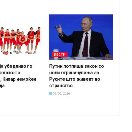
ВЕСТИ
а убедливо го
Путин потпиша закон со
ропското
нови ограничувања за
, Кипар немоќен
Русите што живеат во
ја
странство
06/08/2026