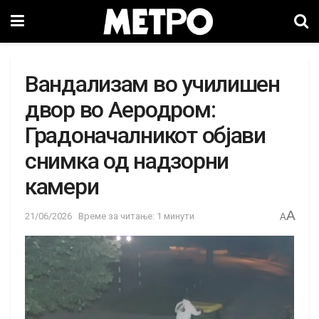
Вандализам во училишен
двор во Аеродром:
Градоначалникот објави
снимка од надзорни
камери
A
21/06/2026
Време за читање: 1 минути
A