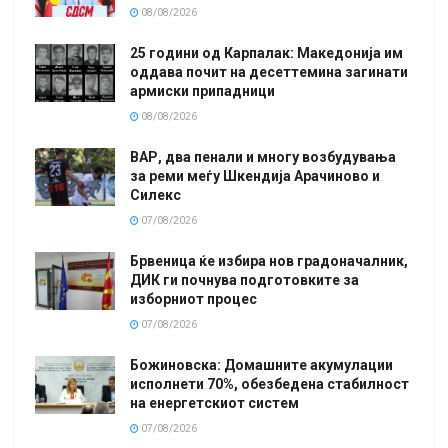
08/08/2026
25 години од Карпалак: Македонија им
оддава почит на десеттемина загинати
армиски припадници
08/08/2026
ВАР, два пенали и многу возбудувања
за реми меѓу Шкендија Арачиново и
Силекс
07/08/2026
Брвеница ќе избира нов градоначалник,
ДИК ги почнува подготовките за
изборниот процес
07/08/2026
Божиновска: Домашните акумулации
исполнети 70%, обезбедена стабилност
на енергетскиот систем
07/08/2026