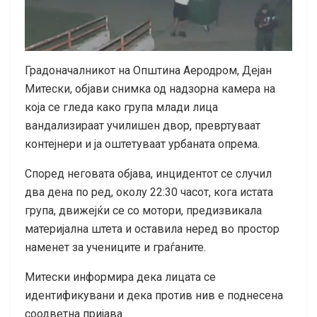
Градоначалникот на Општина Аеродром, Дејан
Митески, објави снимка од надзорна камера на
која се гледа како група млади лица
вандализираат училишен двор, превртуваат
контејнери и ја оштетуваат урбаната опрема.
Според неговата објава, инцидентот се случил
два дена по ред, околу 22:30 часот, кога истата
група, движејќи се со мотори, предизвикала
материјална штета и оставила неред во простор
наменет за учениците и граѓаните.
Митески информира дека лицата се
идентификувани и дека против нив е поднесена
соодветна пријава.