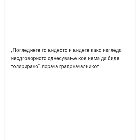
„Погледнете го видеото и видете како изгледа
неодговорното однесување кое нема да биде
толерирано“, порача градоначалникот.