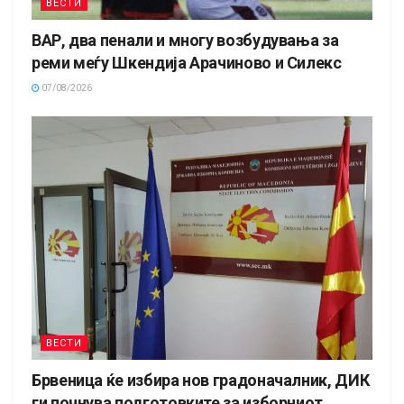
ВЕСТИ
ВАР, два пенали и многу возбудувања за
реми меѓу Шкендија Арачиново и Силекс
07/08/2026
ВЕСТИ
Брвеница ќе избира нов градоначалник, ДИК
ги почнува подготовките за изборниот