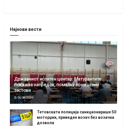
Најнови вести
Државниот испитен центар: Матурантите
покажаа напредок, помалку поништени
тестови
06/08/2026
Тетовската полиција санкционираше 50
моторџии, приведен возач без возачка
дозвола