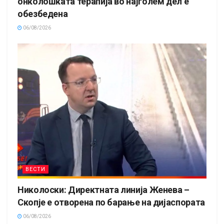
онколошката терапија во најголем дел е
обезбедена
06/08/2026
ВЕСТИ
Николоски: Директната линија Женева –
Скопје е отворена по барање на дијаспората
06/08/2026