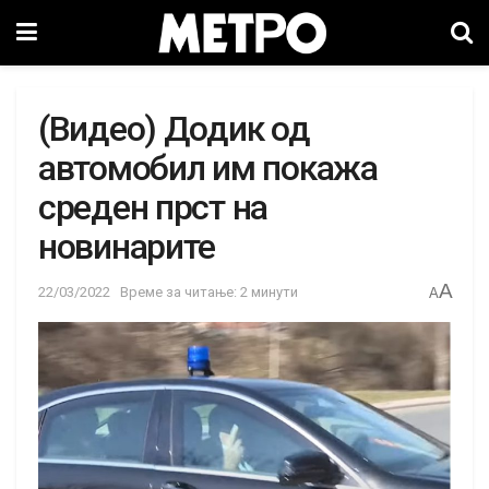
(Видео) Додик од
автомобил им покажа
среден прст на
новинарите
A
22/03/2022
Време за читање: 2 минути
A