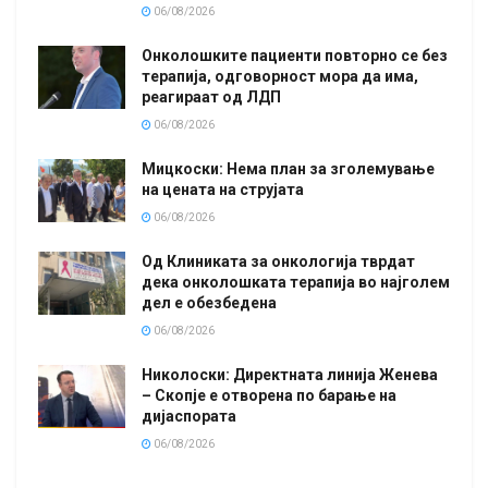
06/08/2026
Онколошките пациенти повторно се без
терапија, одговорност мора да има,
реагираат од ЛДП
06/08/2026
Мицкоски: Нема план за зголемување
на цената на струјата
06/08/2026
Од Клиниката за онкологија тврдат
дека онколошката терапија во најголем
дел е обезбедена
06/08/2026
Николоски: Директната линија Женева
– Скопје е отворена по барање на
дијаспората
06/08/2026