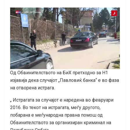
Од Обвинителството на БиХ претходно за Н1
изјавија дека случајот „Павловиќ банка“ е во фаза
на отворена истрага.
„ Истрагата за случајот е наредена во февруари
2016. Во текот на истрагата, меѓу другото,
побарана е меѓународна правна помош од
Обвинителството за организиран криминал на