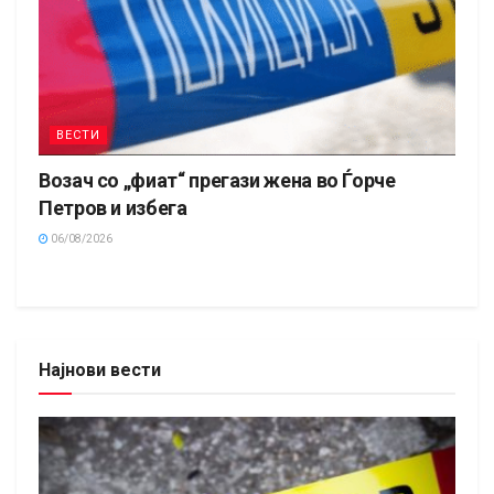
ВЕСТИ
Возач со „фиат“ прегази жена во Ѓорче
Петров и избега
06/08/2026
Најнови вести