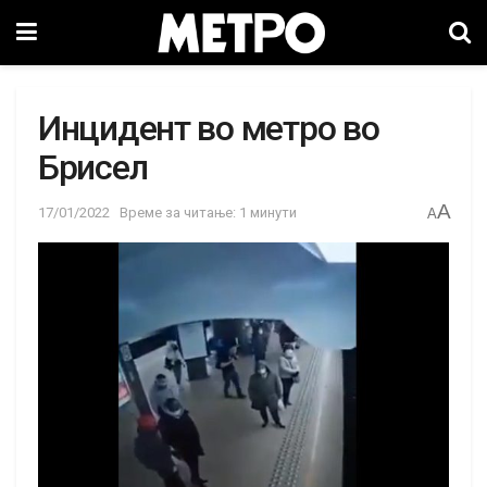
Инцидент во метро во
Брисел
A
17/01/2022
Време за читање: 1 минути
A