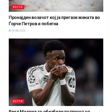
ВЕСТИ
Пронајден возачот кој ја прегази жената во
Ѓорче Петров и побегна
06/08/2026
ВЕСТИ
Реал Мадрид го обезбеди потписот на