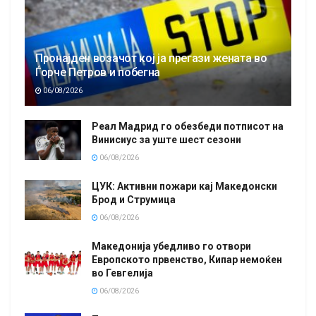
Пронајден возачот кој ја прегази жената во
Ѓорче Петров и побегна
06/08/2026
Реал Мадрид го обезбеди потписот на
Винисиус за уште шест сезони
06/08/2026
ЦУК: Активни пожари кај Македонски
Брод и Струмица
06/08/2026
Македонија убедливо го отвори
Европското првенство, Кипар немоќен
во Гевгелија
06/08/2026