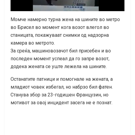
Момче намерно турна жена на шините во метро
во Брисел во момент кога возот влегол во
станицата, покажуваат снимки од надзорна
камера во метрото.
За среќа, машиновозачот бил присебен и во
последен момент успеал да го запре возот,
додека жената се уште лежела на шините.
Останатите патници и помогнале на жената, а
младиот човек избегал, но набрзо бил фатен.
Станува збор за 23-годишен Французин, но
мотивот за овој инцидент засега не е познат.