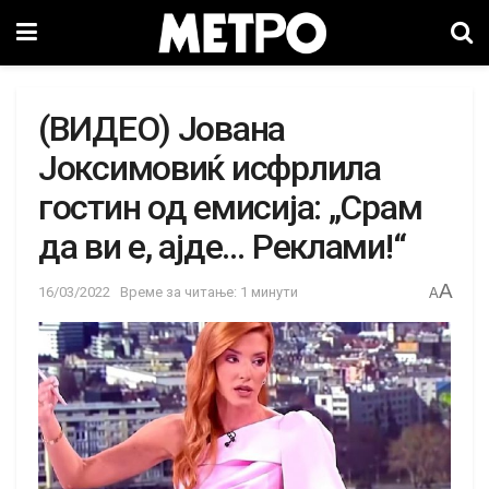
(ВИДЕО) Јована
Јоксимовиќ исфрлила
гостин од емисија: „Срам
да ви е, ајде… Реклами!“
A
16/03/2022
Време за читање: 1 минути
A