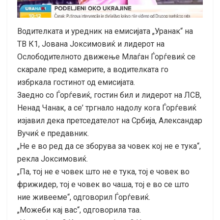
Водителката и уредник на емисијата „Уранак“ на
ТВ К1, Јована Јоксимовиќ и лидерот на
Ослободителното движење Млаѓан Ѓорѓевиќ се
скарале пред камерите, а водителката го
избркала гостинот од емисијата.
Заедно со Ѓорѓевиќ, гостин бил и лидерот на ЛСВ,
Ненад Чанак, а се’ тргнало надолу кога Ѓорѓевиќ
изјавил дека претседателот на Србија, Александар
Вучиќ е предавник.
„Не е во ред да се зборува за човек кој не е тука“,
рекла Јоксимовиќ.
„Па, тој не е човек што не е тука, тој е човек во
фрижидер, тој е човек во чаша, тој е во се што
ние живееме“, одговорил Ѓорѓевиќ.
„Можеби кај вас“, одговорила таа.