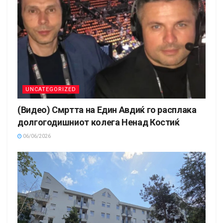
UNCATEGORIZED
(Видео) Смртта на Един Авдиќ го расплака
долгогодишниот колега Ненад Костиќ
06/06/2026