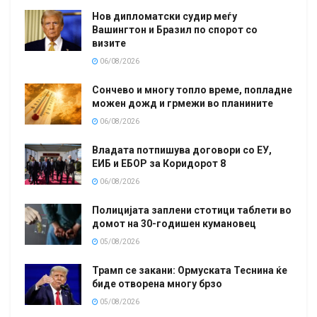
Нов дипломатски судир меѓу
Вашингтон и Бразил по спорот со
визите
06/08/2026
Сончево и многу топло време, попладне
можен дожд и грмежи во планините
06/08/2026
Владата потпишува договори со ЕУ,
ЕИБ и ЕБОР за Коридорот 8
06/08/2026
Полицијата заплени стотици таблети во
домот на 30-годишен кумановец
05/08/2026
Трамп се закани: Ормуската Теснина ќе
биде отворена многу брзо
05/08/2026