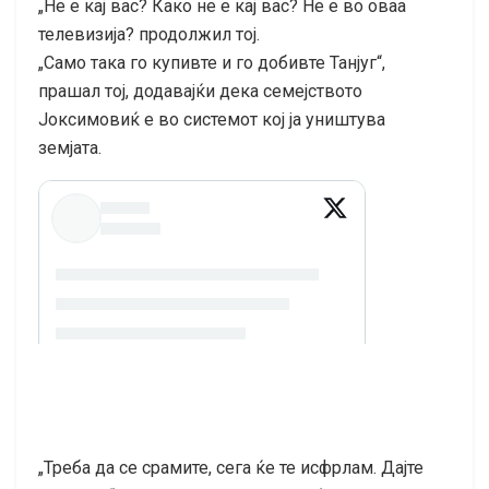
„Не е кај вас? Како не е кај вас? Не е во оваа
телевизија? продолжил тој.
„Само така го купивте и го добивте Танјуг“,
прашал тој, додавајќи дека семејството
Јоксимовиќ е во системот кој ја уништува
земјата.
„Треба да се срамите, сега ќе те исфрлам. Дајте