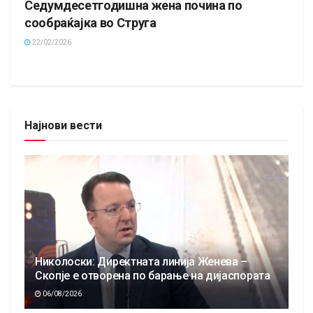
Седумдесетгодишна жена почина по
сообраќајка во Струга
22/02/2026
Најнови вести
Николоски: Директната линија Женева –
Скопје е отворена по барање на дијаспората
06/08/2026