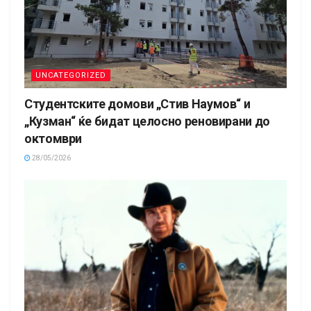
UNCATEGORIZED
Студентските домови „Стив Наумов“ и
„Кузман“ ќе бидат целосно реновирани до
октомври
28/05/2026