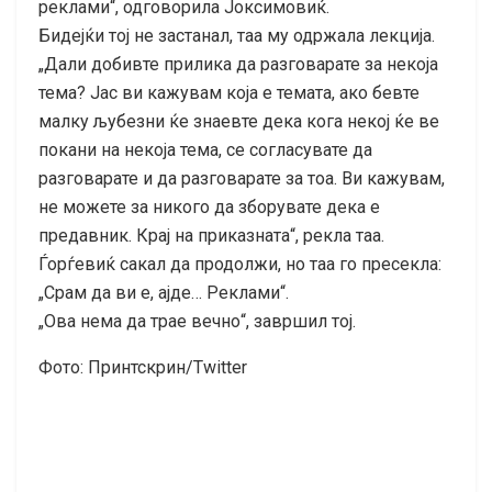
реклами“, одговорила Јоксимовиќ.
Бидејќи тој не застанал, таа му одржала лекција.
„Дали добивте прилика да разговарате за некоја
тема? Јас ви кажувам која е темата, ако бевте
малку љубезни ќе знаевте дека кога некој ќе ве
покани на некоја тема, се согласувате да
разговарате и да разговарате за тоа. Ви кажувам,
не можете за никого да зборувате дека е
предавник. Крај на приказната“, рекла таа.
Ѓорѓевиќ сакал да продолжи, но таа го пресекла:
„Срам да ви е, ајде… Реклами“.
„Ова нема да трае вечно“, завршил тој.
Фото: Принтскрин/Twitter