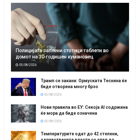
Полицијата заплени стотици таблети во
домот на 30-годишен кумановец
05/08/2026
Трамп се закани: Ормуската Теснина ќе
биде отворена многу брзо
05/08/2026
Нови правила во ЕУ: Секоја AI содржина
ќе мора да биде означена
05/08/2026
Температурите одат до 42 степени,
здравствените власти со апел до