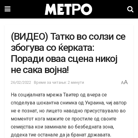
(ВИДЕО) Татко во солзи се
збогува со ќерката:
Поради оваа сцена никој
не сака војна!
A
26/02/2022
Време за читање: 2 минути
A
На социјалната мрежа Твитер од вчера се
споделува шокантна снимка од Украина, чиј автор
не е познат, но лицето наводно присуствувало во
моментот кога мажите се простиле од своите
семејства кои заминале во безбедната зона,
додека тие останале да ја бранат државата
.