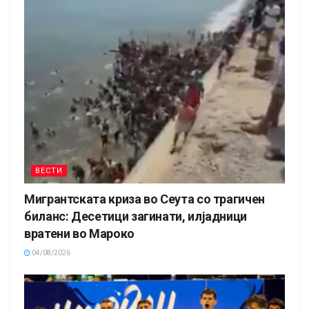
ВЕСТИ
Мигрантската криза во Сеута со трагичен
биланс: Десетици загинати, илјадници
вратени во Мароко
04/08/2026