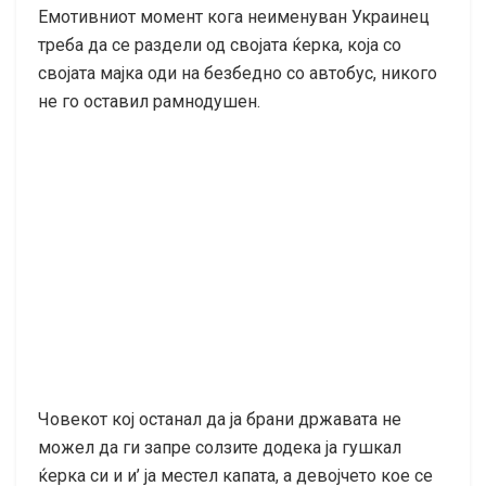
Емотивниот момент кога неименуван Украинец
треба да се раздели од својата ќерка, која со
својата мајка оди на безбедно со автобус, никого
не го оставил рамнодушен.
Човекот кој останал да ја брани државата не
можел да ги запре солзите додека ја гушкал
ќерка си и и’ ја местел капата, а девојчето кое се