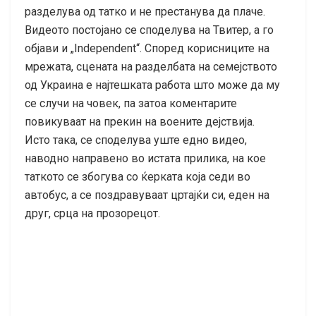
разделува од татко и не престанува да плаче.
Видеото постојано се споделува на Твитер, а го
објави и „Independent“. Според корисниците на
мрежата, сцената на разделбата на семејството
од Украина е најтешката работа што може да му
се случи на човек, па затоа коментарите
повикуваат на прекин на воените дејствија.
Исто така, се споделува уште едно видео,
наводно направено во истата прилика, на кое
таткото се збогува со ќерката која седи во
автобус, а се поздравуваат цртајќи си, еден на
друг, срца на прозорецот.