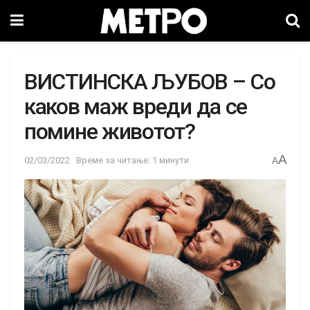
ВИСТИНСКА ЉУБОВ – Со
каков маж вреди да се
помине животот?
A
02/03/2022
Време за читање: 1 минути
A