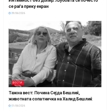
Интимност без допир: Љубовта се почесто
се раѓа преку екран
09/06/2026
ВЕСТИ
Тажна вест: Почина Сејда Бешлиќ,
животната сопатничка на Халид Бешлиќ
01/06/2026