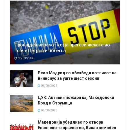
Пронајден возачот кој ја прегази жената во
Ѓорче Петров и побегна
06/08/2026
Реал Мадрид го обезбеди потписот на
Винисиус за уште шест сезони
06/08/2026
ЦУК: Активни пожари кај Македонски
Брод и Струмица
06/08/2026
Македонија убедливо го отвори
Европското првенство, Кипар немоќен