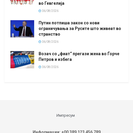
во Гевгелија
06/08/2026
Путин потпиша закон со нови
ограничувања за Русите што живеат во
странство
06/08/2026
Возач со „фиат“ прегази жена во Ѓорче
Петров и избега
06/08/2026
Импресум
Информации: +00 389 123 456 789