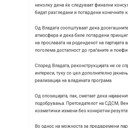
неколку дена ќе следуваат финални консул
бидат разгледани и потврдени конечните к
Од Владата соопштуваат дека досегашните
атмосфера и дека биле потврдени принцип
на прославата на роденденот на партијата 
поголема достапност до граѓаните и поеф
Според Владата, реконструкцијата не се с
интереси, туку со цел дополнително јакне
реализација на владината програма.
Од опозицијата, пак, сметаат дека најавен
подобрувања. Претседателот на СДСМ, Венк
козметички измени без конкретни резултат
Во однос на можноста за предвремени пар