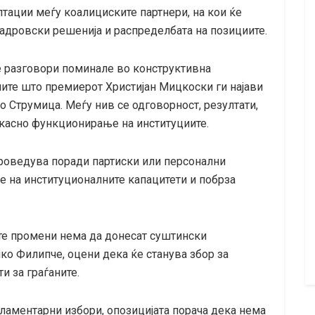
тации меѓу коалициските партнери, на кои ќе
адровски решенија и распределбата на позициите.
 разговори поминале во конструктивна
ите што премиерот Христијан Мицкоски ги најави
во Струмица. Меѓу нив се одговорност, резултати,
икасно функционирање на институциите.
проведува поради партиски или персонални
ње на институционалните капацитети и побрза
ите промени нема да донесат суштински
о Филипче, оцени дека ќе станува збор за
и за граѓаните.
ламентарни избори, опозицијата порача дека нема