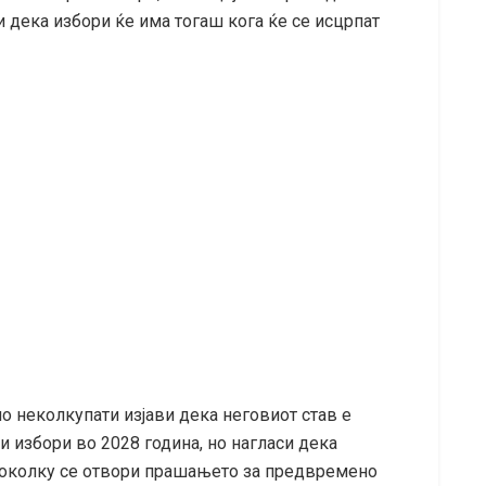
и дека избори ќе има тогаш кога ќе се исцрпат
 неколкупати изјави дека неговиот став е
 избори во 2028 година, но нагласи дека
доколку се отвори прашањето за предвремено