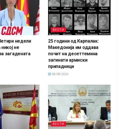
ВЕСТИ
Четири недели
25 години од Карпалак:
 никој не
Македонија им оддава
за загадената
почит на десеттемина
загинати армиски
припадници
08/08/2026
ВЕСТИ