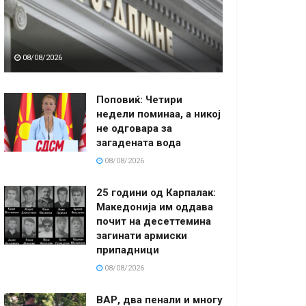
08/08/2026
Поповиќ: Четири
недели поминаа, а никој
не одговара за
загадената вода
08/08/2026
25 години од Карпалак:
Македонија им оддава
почит на десеттемина
загинати армиски
припадници
08/08/2026
ВАР, два пенали и многу