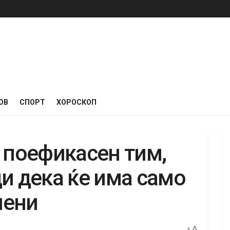
ОВ
СПОРТ
ХОРОСКОП
 поефикасен тим,
и дека ќе има само
мени
A