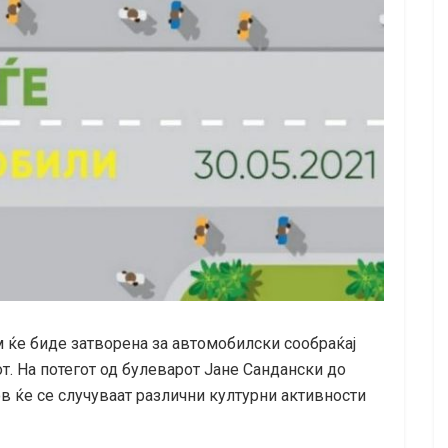
 ќе биде затворена за автомобилски сообраќај
от. На потегот од булеварот Јане Сандански до
 ќе се случуваат различни културни активности