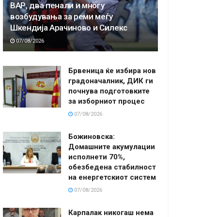
ВАР, два пенали и многу
возбудувања за реми меѓу
Шкендија Арачиново и Силекс
07/08/2026
Брвеница ќе избира нов
градоначалник, ДИК ги
почнува подготовките
за изборниот процес
07/08/2026
Божиновска:
Домашните акумулации
исполнети 70%,
обезбедена стабилност
на енергетскиот систем
07/08/2026
Карпалак никогаш нема