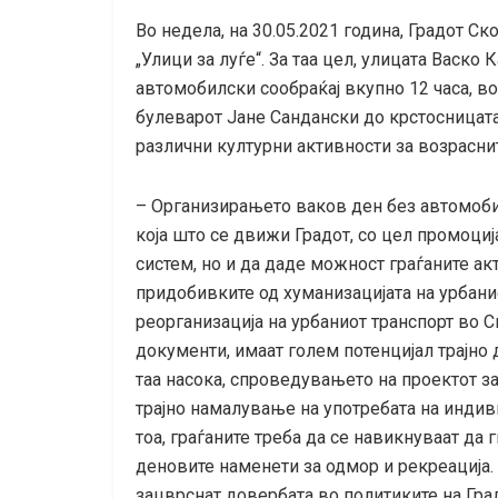
Во недела, на 30.05.2021 година, Градот С
„Улици за луѓе“. За таа цел, улицата Васк
автомобилски сообраќај вкупно 12 часа, во 
булеварот Јане Сандански до крстосницат
различни културни активности за возраснит
– Организирањето ваков ден без автомоби
која што се движи Градот, со цел промоци
систем, но и да даде можност граѓаните ак
придобивките од хуманизацијата на урбани
реорганизација на урбаниот транспорт во С
документи, имаат голем потенцијал трајно 
таа насока, спроведувањето на проектот за
трајно намалување на употребата на индив
тоа, граѓаните треба да се навикнуваат да 
деновите наменети за одмор и рекреација. 
зaцврснат довербата во политиките на Гра