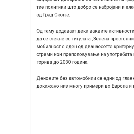
тие политики што добро се набројани и ел
од Град Скопје.
Од таму додаваат дека ваквите активности 
да се стекне со титулата „Зелена престолн
мобилност е еден од дванаесетте критериу
стреми кон преполовување на употребата
горива до 2030 година.
Деновите без автомобили се едни од главн
докажано низ многу примери во Европа и в