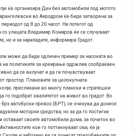
копје ќе организира Ден без автомобили под мотото
о Карангелевски во Аеродром ќе биде затворена за
периодот од 8 до 20 часот. На потегот од
а со улицата Владимир Комаров ќе се случуваат
е, но и за најмладите, информира Градот.
ли може да биде одличен пример за насоката во
ја на политиките за креирање одржлив сообраќаен
тивно да се вклучат и да ги почувствуваат
от простор. Плановите за целокупната
копје, пресликани во многу плански и стратешки
да го подобрат квалитетот на живот во градот. Во
 брз автобуски превоз (БРТ), се очекува да донесе
идуални моторни средства, но за да го постигне
ги оставаат своите автомобили дома, за почеток во
Активностите кои го поттикнуваат ова, ќе ја
д Скопје и забрзано ќе ги донесат придобивките од