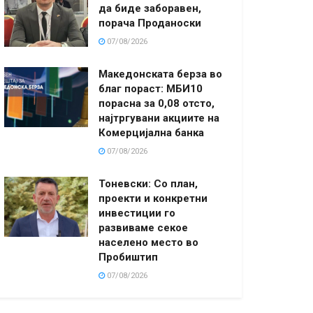
да биде заборавен,
порача Проданоски
07/08/2026
Македонската берза во
благ пораст: МБИ10
порасна за 0,08 отсто,
најтргувани акциите на
Комерцијална банка
07/08/2026
Тоневски: Со план,
проекти и конкретни
инвестиции го
развиваме секое
населено место во
Пробиштип
07/08/2026