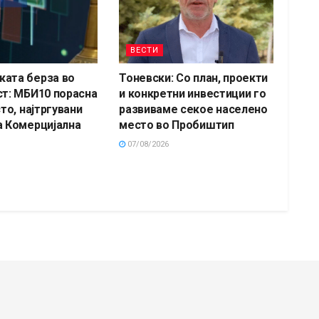
ВЕСТИ
ата берза во
Тоневски: Со план, проекти
ст: МБИ10 порасна
и конкретни инвестиции го
сто, најтргувани
развиваме секое населено
а Комерцијална
место во Пробиштип
07/08/2026