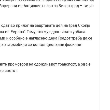
аборирани во Акцискиот план за Зелен град – велат
одат во прилог на зацртаната цел на Град Скопје
ина во Европа“. Таму, токму одржливата урбана
ми и особено е нагласено дека Градот треба да се
 на автомобили со конвенционални фосилни
ите промотори на одржливиот транспорт, а ова е
о светот.