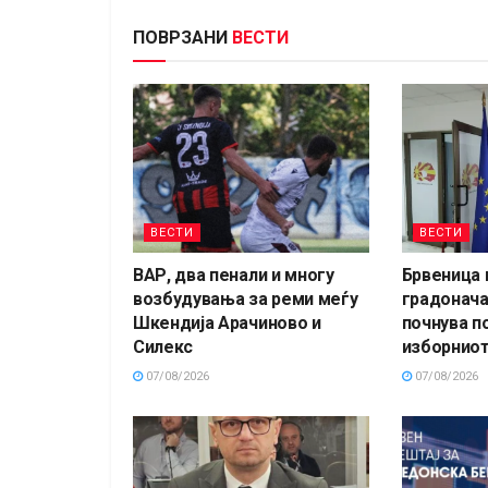
ПОВРЗАНИ
ВЕСТИ
ВЕСТИ
ВЕСТИ
ВАР, два пенали и многу
Брвеница 
возбудувања за реми меѓу
градонача
Шкендија Арачиново и
почнува п
Силекс
изборниот
07/08/2026
07/08/2026