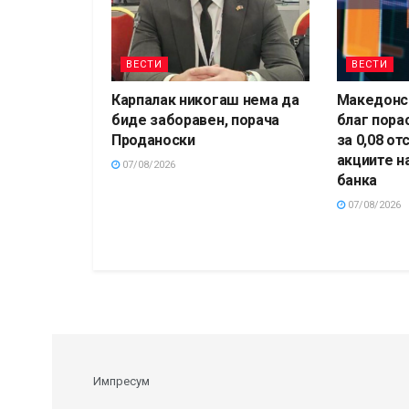
ВЕСТИ
ВЕСТИ
Карпалак никогаш нема да
Македонск
биде заборавен, порача
благ пора
Проданоски
за 0,08 от
акциите н
07/08/2026
банка
07/08/2026
Импресум