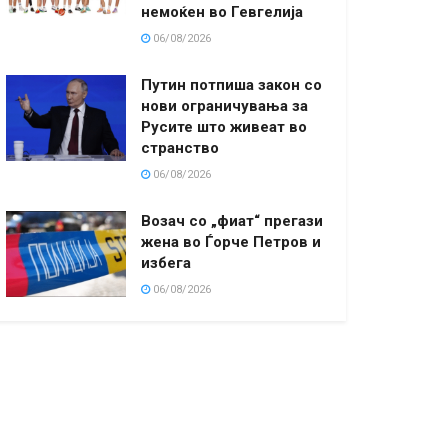
немоќен во Гевгелија
06/08/2026
Путин потпиша закон со
нови ограничувања за
Русите што живеат во
странство
06/08/2026
Возач со „фиат“ прегази
жена во Ѓорче Петров и
избега
06/08/2026