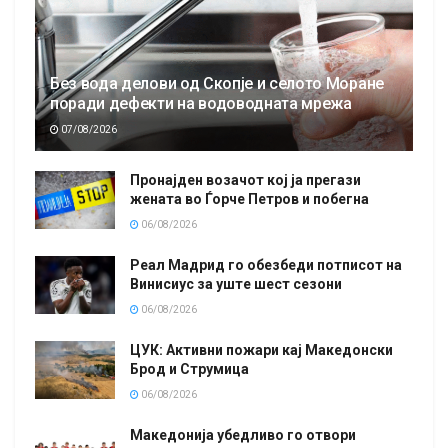
Без вода делови од Скопје и селото Моране
поради дефекти на водоводната мрежа
07/08/2026
Пронајден возачот кој ја прегази
жената во Ѓорче Петров и побегна
06/08/2026
Реал Мадрид го обезбеди потписот на
Винисиус за уште шест сезони
06/08/2026
ЦУК: Активни пожари кај Македонски
Брод и Струмица
06/08/2026
Македонија убедливо го отвори