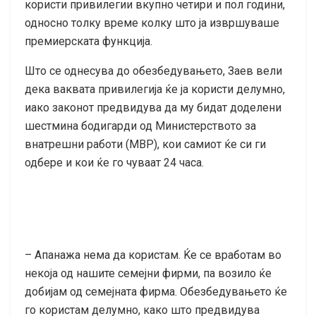
користи привилегии вкупно четири и пол години,
односно толку време колку што ја извршуваше
премиерската функција.
Што се однесува до обезбедувањето, Заев вели
дека ваквата привилегија ќе ја користи делумно,
иако законот предвидува да му бидат доделени
шестмина бодигарди од Министерството за
внатрешни работи (МВР), кои самиот ќе си ги
одбере и кои ќе го чуваат 24 часа.
– Апанажа нема да користам. Ќе се вработам во
некоја од нашите семејни фирми, па возило ќе
добијам од семејната фирма. Обезбедувањето ќе
го користам делумно, како што предвидува