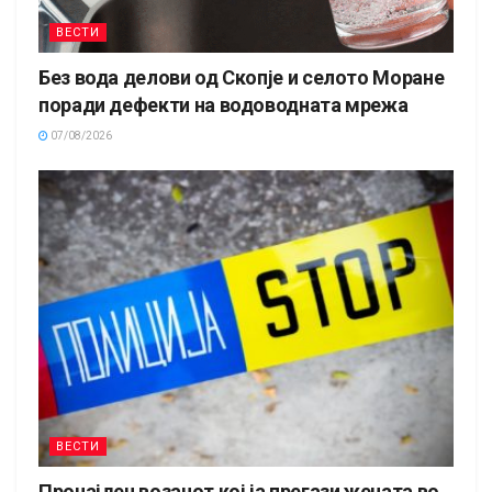
ВЕСТИ
Без вода делови од Скопје и селото Моране
поради дефекти на водоводната мрежа
07/08/2026
ВЕСТИ
Пронајден возачот кој ја прегази жената во