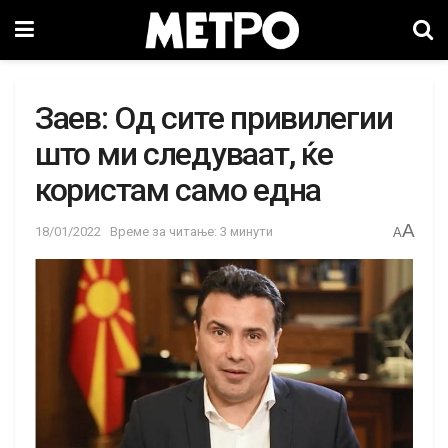
Заев: Од сите привилегии
што ми следуваат, ќе
користам само една
A
18/01/2022
Време за читање: 3 минути
A