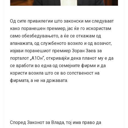
Од сите привилегии што законски ми следуваат
како поранешен премиер, јас ќе го искористам
само обезбедувањето, а ќе се откажам од
апанажата, од службеното возило и од возачот,
изјави поранешиот премиер Зоран Заев за
порталот „А1Он“, откривајќи дека планот му е да
се вработи во една од семејните фирми и да
користи возила што се во сопственост на
фирмата, а не на државата.
Според Законот за Влада, тој има право да