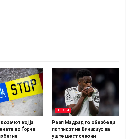
ВЕСТИ
возачот кој ја
Реал Мадрид го обезбеди
ената во Ѓорче
потписот на Винисиус за
побегна
уште шест сезони