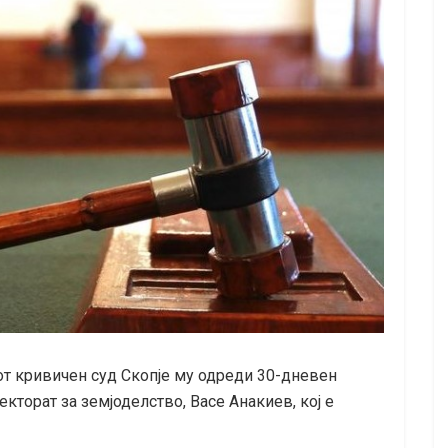
от кривичен суд Скопје му одреди 30-дневен
кторат за земјоделство, Васе Анакиев, кој е