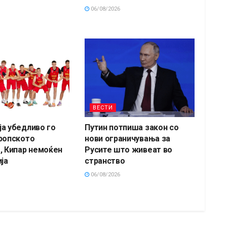
06/08/2026
ВЕСТИ
а убедливо го
Путин потпиша закон со
ропското
нови ограничувања за
, Кипар немоќен
Русите што живеат во
ја
странство
06/08/2026