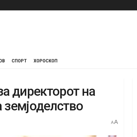
ОВ
СПОРТ
ХОРОСКОП
за директорот на
а земјоделство
A
A