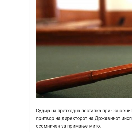
Судија на претходна постапка при Основни
притвор на директорот на Државниот инспе
осомничен за примање мито.