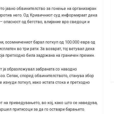
то јавно обвинителство за гонење на организиран
 против него. Од Кривичниот суд информираат дека
– опасност од бегство, влијание врз сведоци и
, осомничениот барал поткуп од 100.000 евра од
сплатен во три рати. За возврат, тој ветувал дека
оја претходно била задржана на граничен премин.
т ја образложувал забраната со наводно
оз. Сепак, според обвинителството, станува збор
е изнуди поткуп, иако истата стока и претходно
т на приведувањето, во кој, како што се наведува,
вршел притисоци за да го оствари барањето.