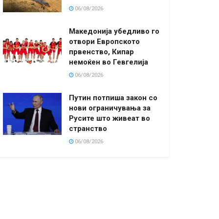
06/08/2026
Македонија убедливо го
отвори Европското
првенство, Кипар
немоќен во Гевгелија
06/08/2026
Путин потпиша закон со
нови ограничувања за
Русите што живеат во
странство
06/08/2026