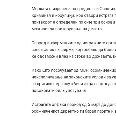
Мерката е изречена по предлог на Основно
криминал и корупција, кое отвори истрага
притворот е определен по сите три основи 
можност за повторување на делото.
Според информациите од истражните органи
сопственик на фирма, кој требало да биде и
ќе овозможи влез на стока во државата, к
Како што посочуваат од МВР, осомниченио
неисполнување на законските услови за ув
за притисок врз службени лица со цел да с
повеќепати била увезувана.
Истрагата опфаќа период од 5 март до дено
осомничениот директно ги барал парите и 