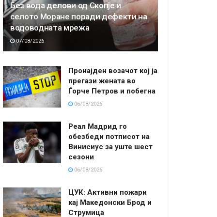
Без вода делови од Скопје и
селото Моране поради дефекти на
водоводната мрежа
07/08/2026
Пронајден возачот кој ја
прегази жената во
Ѓорче Петров и побегна
06/08/2026
Реал Мадрид го
обезбеди потписот на
Винисиус за уште шест
сезони
06/08/2026
ЦУК: Активни пожари
кај Македонски Брод и
Струмица