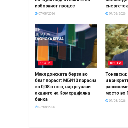
изборниот процес
енергетск
07/08/2026
07/08/2026
ВЕСТИ
ВЕСТИ
Македонската берза во
Тоневски:
благ пораст: МБИ10 порасна
и конкрет
за 0,08 отсто, најтргувани
развиваме
акциите на Комерцијална
место во
банка
07/08/2026
07/08/2026