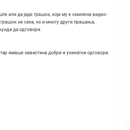
ште или да јаде грашок, која му е омилена видео-
н грашок не сака, но и многу други прашања,
кунди да одговори.
Петар имаше навистина добри и уникатни одговори.