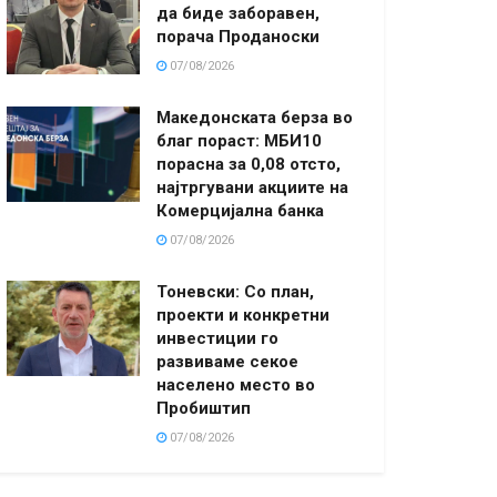
да биде заборавен,
порача Проданоски
07/08/2026
Македонската берза во
благ пораст: МБИ10
порасна за 0,08 отсто,
најтргувани акциите на
Комерцијална банка
07/08/2026
Тоневски: Со план,
проекти и конкретни
инвестиции го
развиваме секое
населено место во
Пробиштип
07/08/2026