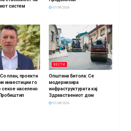
иот систем
07/08/2026
ВЕСТИ
 Со план, проекти
Општина Битола: Се
ни инвестиции го
модернизира
 секое населено
инфраструктурата кај
 Пробиштип
Здравствениот дом
07/08/2026