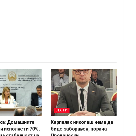
ВЕСТИ
ка: Домашните
Карпалак никогаш нема да
и исполнети 70%,
биде заборавен, порача
а стабилност на
Проданоски