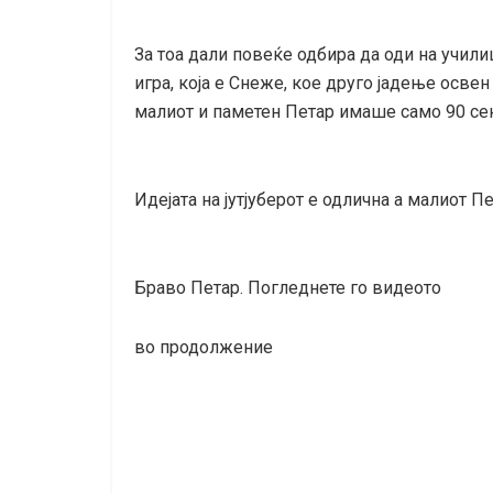
За тоа дали повеќе одбира да оди на учили
игра, која е Снеже, кое друго јадење осве
малиот и паметен Петар имаше само 90 се
Идејата на јутјуберот е одлична а малиот 
Браво Петар. Погледнете го видеото
во продолжение