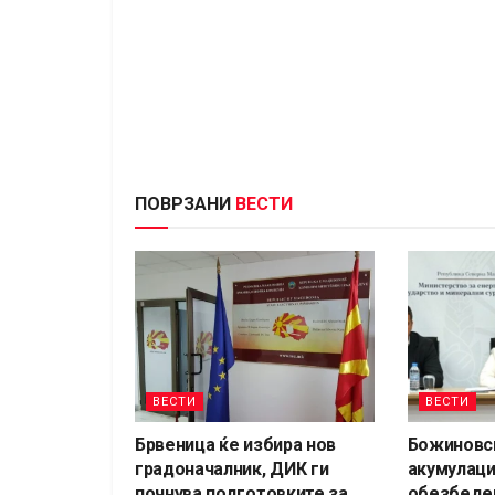
ПОВРЗАНИ
ВЕСТИ
ВЕСТИ
ВЕСТИ
Брвеница ќе избира нов
Божиновс
градоначалник, ДИК ги
акумулаци
почнува подготовките за
обезбеден