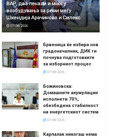
ВАР, два пенали и многу
возбудувања за реми меѓу
Шкендија Арачиново и Силекс
07/08/2026
Брвеница ќе избира нов
градоначалник, ДИК ги
почнува подготовките
за изборниот процес
07/08/2026
Божиновска:
Домашните акумулации
исполнети 70%,
обезбедена стабилност
на енергетскиот систем
07/08/2026
Карпалак никогаш нема