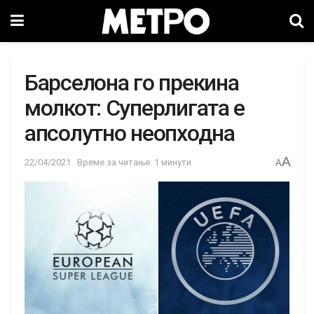
Барселона го прекина
молкот: Суперлигата е
апсолутно неопходна
A
22/04/2021
Време за читање: 1 минути
A