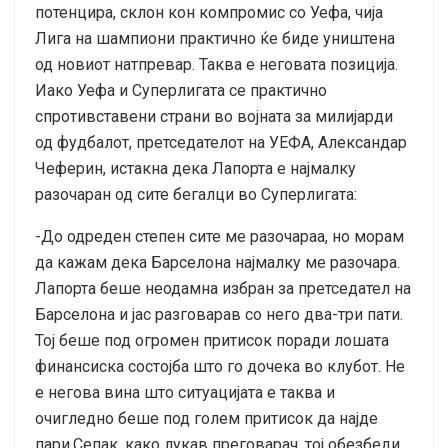
потенцира, склон кон компромис со Уефа, чија
Лига на шампиони практично ќе биде уништена
од новиот натпревар. Таква е неговата позиција.
Иако Уефа и Суперлигата се практично
спротивставени страни во војната за милијарди
од фудбалот, претседателот на УЕФА, Александар
Чеферин, истакна дека Лапорта е најмалку
разочаран од сите бегалци во Суперлигата:
-До одреден степен сите ме разочараа, но морам
да кажам дека Барселона најмалку ме разочара.
Лапорта беше неодамна избран за претседател на
Барселона и јас разговарав со него два-три пати.
Тој беше под огромен притисок поради лошата
финансиска состојба што го дочека во клубот. Не
е негова вина што ситуацијата е таква и
очигледно беше под голем притисок да најде
пари.Сепак, како лукав преговарач, тој обезбеди