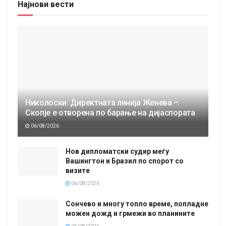
Најнови вести
Николоски: Директната линија Женева –
Скопје е отворена по барање на дијаспората
06/08/2026
Нов дипломатски судир меѓу
Вашингтон и Бразил по спорот со
визите
06/08/2026
Сончево и многу топло време, попладне
можен дожд и грмежи во планините