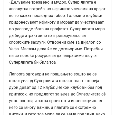
-Делуваме трезвено и мудро. Супер лигата е
апсолутна потреба, но нејзините членови на крајот
ќе го кажат последниот збор. Големите клубови
придонесуваат најмногу и мораат да учествуваат
во распределбата на профитот. Суперлигата мора
да биде атрактивно натпреварување за
спортските заслуги. Отворени сме за дијалог. со
Уефа. Мислам дека ќе се договориме. Потребни
ни се повеќе ресурси за да направиме шоу, а
Суперлигата би била тоа.
Лапорта одговори на прашањето зошто не се
откажува од Суперлигата откако тоа го сторија
дури девет од 12 клуба: „Некои клубови беа под
притисок, но предлогот за влез во Суперлигата сè
уште постои, и затоа проектот и инвестициите во
него се многу важни, а платите се екстремно
високи, и сето тоа мора да се земе предвид, како