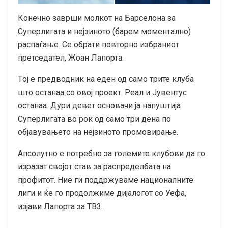
Конечно заврши молкот на Барселона за
Суперлигата и нејзиното (барем моментално)
распаѓање. Се обрати повторно избраниот
претседател, Жоан Лапорта.
Tој е предводник на еден од само трите клуба
што останаа со овој проект. Реал и Јувентус
останаа. Дури девет основачи ја напуштија
Суперлигата во рок од само три дена по
објавувањето на нејзиното промовирање.
Апсолутно е потребно за големите клубови да го
изразат својот став за распределбата на
профитот. Ние ги поддржуваме националните
лиги и ќе го продолжиме дијалогот со Уефа,
изјави Лапорта за ТВ3.