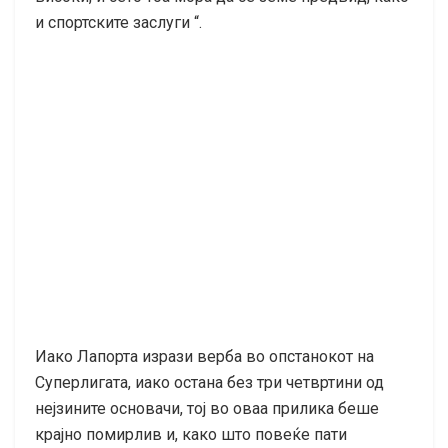
и спортските заслуги “.
Иако Лапорта изрази верба во опстанокот на
Суперлигата, иако остана без три четвртини од
нејзините основачи, тој во оваа прилика беше
крајно помирлив и, како што повеќе пати