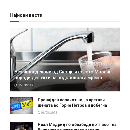
Најнови вести
Без вода делови од Скопје и селото Моране
поради дефекти на водоводната мрежа
07/08/2026
Пронајден возачот кој ја прегази
жената во Ѓорче Петров и побегна
06/08/2026
Реал Мадрид го обезбеди потписот на