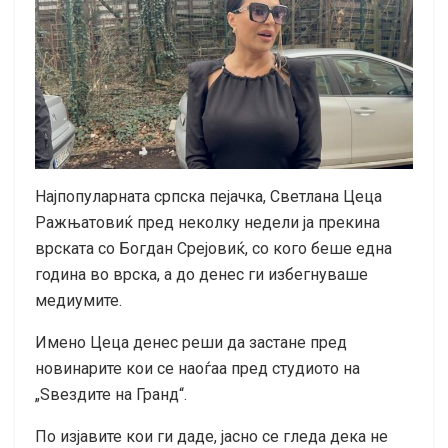
Најпопуларната српска пејачка, Светлана Цеца
Ражњатовиќ пред неколку недели ја прекина
врската со Богдан Срејовиќ, со кого беше една
година во врска, а до денес ги избегнуваше
медиумите.
Имено Цеца денес реши да застане пред
новинарите кои се наоѓаа пред студиото на
„Ѕвездите на Гранд“.
По изјавите кои ги даде, јасно се гледа дека не