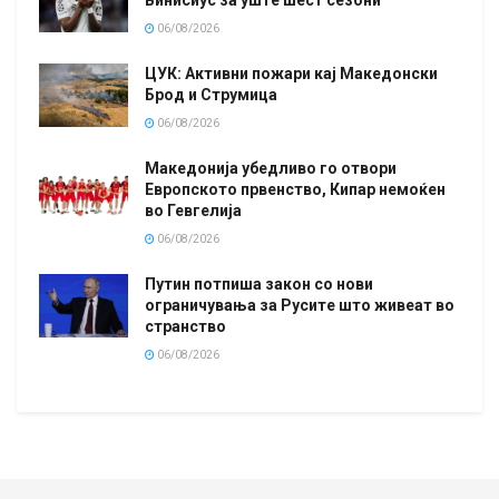
Винисиус за уште шест сезони
06/08/2026
ЦУК: Активни пожари кај Македонски
Брод и Струмица
06/08/2026
Македонија убедливо го отвори
Европското првенство, Кипар немоќен
во Гевгелија
06/08/2026
Путин потпиша закон со нови
ограничувања за Русите што живеат во
странство
06/08/2026