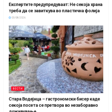
Експертите предупредуваат: Не секоја храна
треба да се завиткува во пластична фолија
03/08/2026
ВЕСТИ
Стара Водејнца – гастрономски бисер каде
секоја посета се претвора во незаборавно
доживување