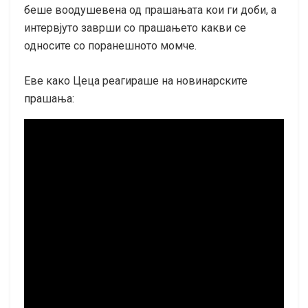
беше воодушевена од прашањата кои ги доби, а
интервјуто заврши со прашањето какви се
односите со поранешното момче.
Еве како Цеца реагираше на новинарските
прашања: