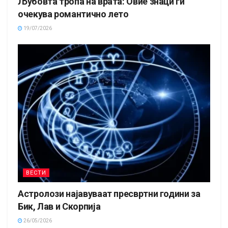
Љубовта тропа на врата: Овие знаци ги
очекува романтично лето
19/07/2026
ВЕСТИ
Астролози најавуваат пресвртни години за
Бик, Лав и Скорпија
26/05/2026