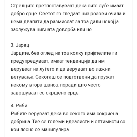
Стрелците претпоставуваат дека сите луѓе имаат
добро срце. Светот го гледаат низ розови очила и
нема двапати да размислат за тоа дали некој ја
заслужува нивната доверба или не.
3. Јарец
Јарците, без оглед на тоа колку пријателите ги
предупредуваат, имаат тенденција да им
веруваат на луѓето и да веруваат во лажни
ветувања. Секогаш се подготвени да пружат
некому втора шанса, поради што често
завршуваат со скршено срце.
4. Риби
Рибите веруваат дека во секого има сокриена
добрина. Тие се големи идеалисти и оптимисти со
кои лесно се манипулира.