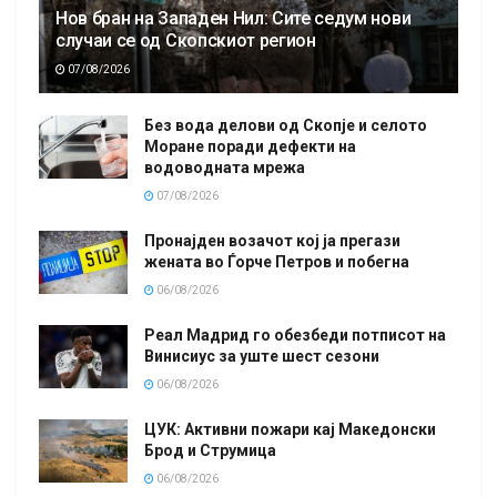
Нов бран на Западен Нил: Сите седум нови
случаи се од Скопскиот регион
07/08/2026
Без вода делови од Скопје и селото
Моране поради дефекти на
водоводната мрежа
07/08/2026
Пронајден возачот кој ја прегази
жената во Ѓорче Петров и побегна
06/08/2026
Реал Мадрид го обезбеди потписот на
Винисиус за уште шест сезони
06/08/2026
ЦУК: Активни пожари кај Македонски
Брод и Струмица
06/08/2026