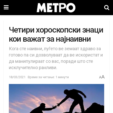
Четири хороскопски знаци
кои важат за најнаивни
Кога сте наивни, луѓето ве земаат здраво за
готово па си дозволуваат да ве искористат и
да манипулираат со вас, поради што сте
исклучително ранливи.
A
18/03/2021
Време за читање: 1 минути
A