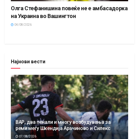
Олга Стефанишина повеќе не е амбасадорка
на Украина во Вашингтон
04/08/2026
Најнови вести
ВАР, два пенали и многу возбудувања за
реми меѓу Шкендија Арачиново и Силекс
07/08/2026