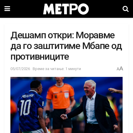
Дешамп откри: Моравме
да го заштитиме Мбапе од
противниците
A
05/07/2026
Време за читање: 1 минути
A