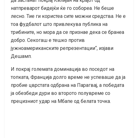
да застанат покрај Килијан на крајот од
натпреварот бидејќи ќе го собореа. Не беше
лесно. Тие ги користеа сите можни средства. Не е
тоа фудбалот што привлекува публика на
трибините, но мора да се признае дека се бранеа
добро. Секогаш е тешко против
јужноамериканските репрезентации“, изјави
Дешамп.
И покрај големата доминација во поседот на
топката, Франција долго време не успеваше да ја
пробие цврстата одбрана на Парагвај, а победата
ја обезбеди дури во второто полувреме со
прецизниот удар на Мбапе од белата точка.