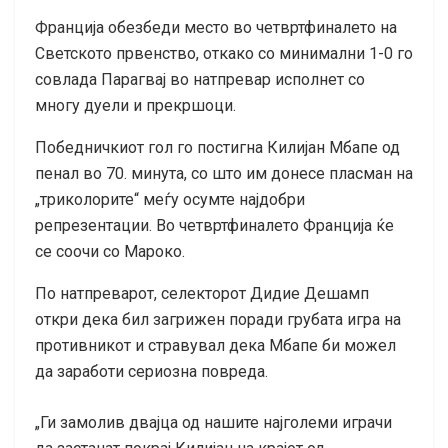
Франција обезбеди место во четвртфиналето на
Светското првенство, откако со минимални 1-0 го
совлада Парагвај во натпревар исполнет со
многу дуели и прекршоци.
Победничкиот гол го постигна Килијан Мбапе од
пенал во 70. минута, со што им донесе пласман на
„триколорите“ меѓу осумте најдобри
репрезентации. Во четвртфиналето Франција ќе
се соочи со Мароко.
По натпреварот, селекторот Дидие Дешамп
откри дека бил загрижен поради грубата игра на
противникот и стравувал дека Мбапе би можел
да заработи сериозна повреда.
„Ги замолив двајца од нашите најголеми играчи