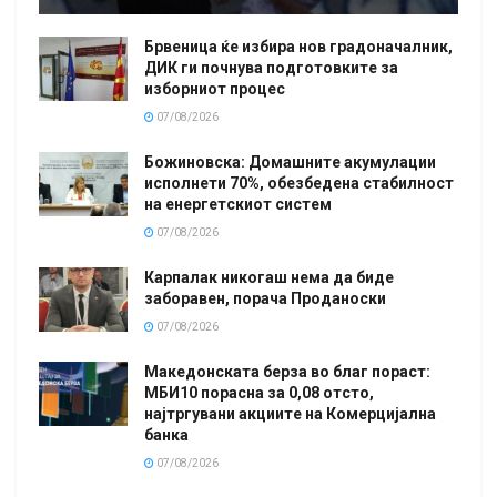
Брвеница ќе избира нов градоначалник,
ДИК ги почнува подготовките за
изборниот процес
07/08/2026
Божиновска: Домашните акумулации
исполнети 70%, обезбедена стабилност
на енергетскиот систем
07/08/2026
Карпалак никогаш нема да биде
заборавен, порача Проданоски
07/08/2026
Македонската берза во благ пораст:
МБИ10 порасна за 0,08 отсто,
најтргувани акциите на Комерцијална
банка
07/08/2026