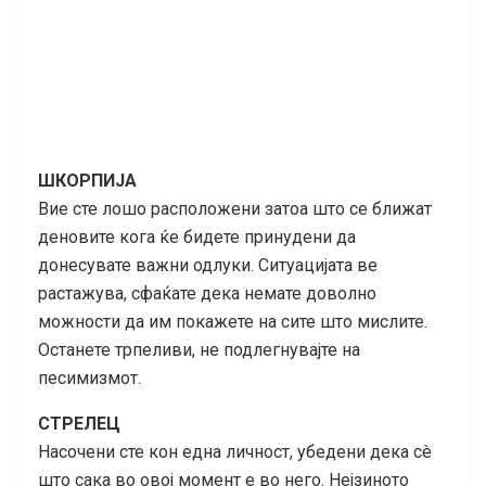
ШКОРПИЈА
Вие сте лошо расположени затоа што се ближат
деновите кога ќе бидете принудени да
донесувате важни одлуки. Ситуацијата ве
растажува, сфаќате дека немате доволно
можности да им покажете на сите што мислите.
Останете трпеливи, не подлегнувајте на
песимизмот.
СТРЕЛЕЦ
Насочени сте кон една личност, убедени дека сè
што сака во овој момент е во него. Нејзиното