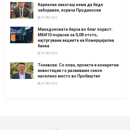
Карпалак никогаш нема да биде
заборавен, порача Проданоски
07/08/2026
Македонската берза во благ пораст:
МБИ10 порасна за 0,08 отсто,
најтргувани акциите на Комерцијална
банка
07/08/2026
Тоневски: Со план, проекти и конкретни
инвестиции го развиваме секое
населено место во Пробиштип
07/08/2026