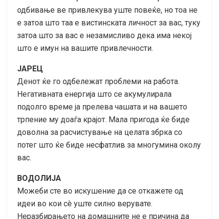
одбивање ве привлекува уште повеќе, но тоа не
е затоа што таа е вистинската личност за вас, туку
затоа што за вас е незамисливо дека има некој
што е имун на вашите привлечности.
ЈАРЕЦ
Денот ќе го одбележат проблеми на работа.
Негативната енергија што се акумулирала
подолго време ја прелева чашата и на вашето
трпение му доаѓа крајот. Мала пригода ќе биде
доволна за расчистување на целата збрка со
потег што ќе биде несфатлив за многумина околу
вас.
ВОДОЛИЈА
Можеби сте во искушение да се откажете од
идеи во кои сè уште силно верувате.
Неразбирањето на домашните не е причина да