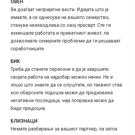
ОВЕН
Ви доаѓаат непријатни вести. Идејата што ја
имавте, а се однесува на вашето семејство,
станува неизводлива со овој пресврт. Сте ги
измешале работата и приватниот живот, па
дозволивте семејните проблеми да ги решаваат
соработниците.
БИК
Треба да станете сериозни и да ја завршите
својата работа на најдобар можен начин. Не е
лошо што знаете да се опуштите, но таквиот став
кон обврските подоцна може да предизвика
негативни последици, чија поправка може да
биде предоцна.
БЛИЗНАЦИ
Немате разбирање за вашиот партнер, па затоа