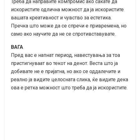
Треба да направите компромис ако сакате да
искористите одлична можност да ја искористите
вашата креативност и чувство за естетика.
Пречка што може да се спречи е привремена, но
само ако научите да не се спротивставувате.
ВАГА
Пред вас е напнат период, навестувања за тоа
пристигнуваат во текот на денот. Веста што ја
добивате не е пријатна, но ако се оддалечите и
реално ја видите целосната слика, ќе видите дека
ова е ретка можност што треба да ја искористите.