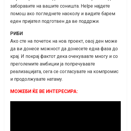
заборавите на вашите соништа. Helpе најдете
помош ако погледнете наоколу и видите барем
еден пријател подготвен да ве поддржи.
РИБИ
Ако сте на почеток на нов проект, овој ден може
да ви донесе можност да донесете една фаза до
крај. И покрај фактот дека очекувавте многу и со
преголемите амбиции ја попречувавте
реализацијата, сега се согласувате на компромис
и продолжувате натаму.
МОЖЕБИ ЌЕ ВЕ ИНТЕРЕСИРА: