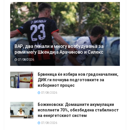
ВАР, два пенали и многу возбудувања за
реми меѓу Шкендија Арачиново и Силекс
07/08/2026
Брвеница ќе избира нов градоначалник,
ДИК ги почнува подготовките за
изборниот процес
07/08/2026
Божиновска: Домашните акумулации
исполнети 70%, обезбедена стабилност
на енергетскиот систем
07/08/2026