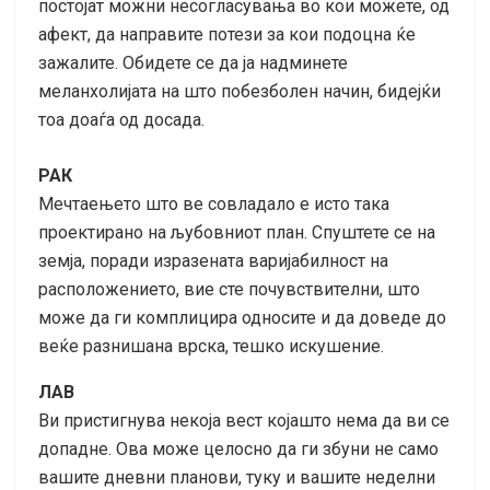
постојат можни несогласувања во кои можете, од
афект, да направите потези за кои подоцна ќе
зажалите. Обидете се да ја надминете
меланхолијата на што побезболен начин, бидејќи
тоа доаѓа од досада.
РАК
Мечтаењето што ве совладало е исто така
проектирано на љубовниот план. Спуштете се на
земја, поради изразената варијабилност на
расположението, вие сте почувствителни, што
може да ги комплицира односите и да доведе до
веќе разнишана врска, тешко искушение.
ЛАВ
Ви пристигнува некоја вест којашто нема да ви се
допадне. Ова може целосно да ги збуни не само
вашите дневни планови, туку и вашите неделни