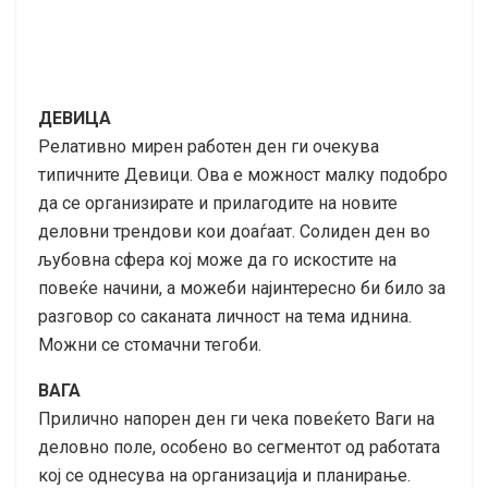
ДЕВИЦА
Релативно мирен работен ден ги очекува
типичните Девици. Ова е можност малку подобро
да се организирате и прилагодите на новите
деловни трендови кои доаѓаат. Солиден ден во
љубовна сфера кој може да го искостите на
повеќе начини, а можеби најинтересно би било за
разговор со саканата личност на тема иднина.
Можни се стомачни тегоби.
ВАГА
Прилично напорен ден ги чека повеќето Ваги на
деловно поле, особено во сегментот од работата
кој се однесува на организација и планирање.