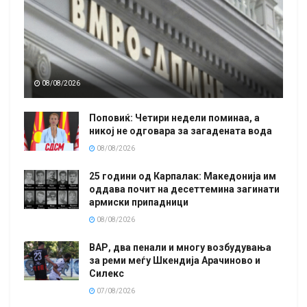
08/08/2026
Поповиќ: Четири недели поминаа, а
никој не одговара за загадената вода
08/08/2026
25 години од Карпалак: Македонија им
оддава почит на десеттемина загинати
армиски припадници
08/08/2026
ВАР, два пенали и многу возбудувања
за реми меѓу Шкендија Арачиново и
Силекс
07/08/2026