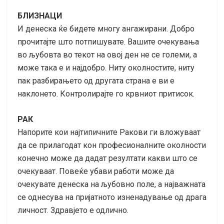
БЛИЗНАЦИ
И денеска ќе бидете многу ангажирани. Добро
прочитајте што потпишувате. Вашите очекувања
во љубовта во текот на овој ден не се големи, а
може така е и најдобро. Ниту околностите, ниту
пак разбирањето од другата страна е ви е
наклонето. Контролирајте го крвниот притисок.
РАК
Напорите кои најтипичните Ракови ги вложуваат
да се прилагодат кон професионалните околности
конечно може да дадат резултати какви што се
очекуваат. Повеќе убави работи може да
очекувате денеска на љубовно поле, а најважната
се однесува на пријатното изненадување од драга
личност. Здравјето е одлично.