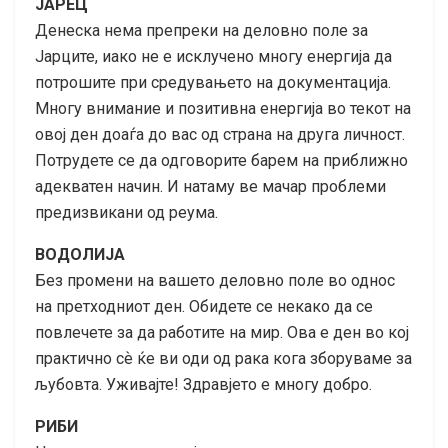
ЈАРЕЦ
Денеска нема препреки на деловно поле за
Јарците, иако не е исклучено многу енергија да
потрошите при средувањето на документација.
Многу внимание и позитивна енергија во текот на
овој ден доаѓа до вас од страна на друга личност.
Потрудете се да одговорите барем на приближно
адекватен начин. И натаму ве мачар проблеми
предизвикани од реума.
ВОДОЛИЈА
Без промени на вашето деловно поле во однос
на претходниот ден. Обидете се некако да се
повлечете за да работите на мир. Ова е ден во кој
практично сѐ ќе ви оди од рака кога зборуваме за
љубовта. Уживајте! Здравјето е многу добро.
РИБИ