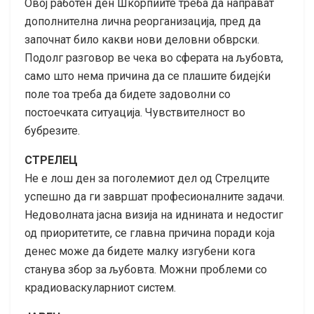
Овој работен ден Шкорпиите треба да направат
дополнителна лична реорганизација, пред да
започнат било какви нови деловни обврски.
Подолг разговор ве чека во сферата на љубовта,
само што нема причина да се плашите бидејќи
поле тоа треба да бидете задоволни со
постоечката ситуација. Чувствителност во
бубрезите.
СТРЕЛЕЦ
Не е лош ден за поголемиот дел од Стрелците
успешно да ги завршат професионалните задачи.
Недоволната јасна визија на иднината и недостиг
од приоритетите, се главна причина поради која
денес може да бидете малку изгубени кога
станува збор за љубовта. Можни проблеми со
крадиоваскуларниот систем.