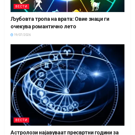
ВЕСТИ
Љубовта тропа на врата: Овие знаци ги
очекува романтично лето
19/07/2026
ВЕСТИ
Астролози најавуваат пресвртни години за