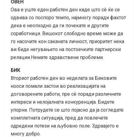
ОВЕН
Ова е уште еден работен ден каде што сѐ ќе се
одвива со поспоро темпо, најмногу поради фактот
дека е неопходно да ги почекате и другите
соработници. Вишокот слободно време може да
го насочите кон саканата личност, приоритет нека
ви биде негувањето на постоечките партнерски
релации.Немате здравствени проблеми.
БИК
Вториот работен ден во неделата за Биковите
нооси помали застои во реализацијата на
договорените работи, пре сѐ поради различните
интереси и нелојалната конкуренција. Бидете
упорни. Потрудете се што појасно да ја согледате
комплетната ситуација, пред да повлечете
одредени потези на љубовно поле. Здравјето е
многу добро.