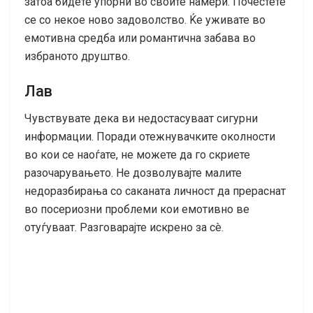
затоа бидете упорни во своите намери. Почестете
се со некое ново задоволство. Ќе уживате во
емотивна средба или романтична забава во
избраното друштво.
Лав
Чувствувате дека ви недостасуваат сигурни
информации. Поради отежнувачките околности
во кои се наоѓате, не можете да го скриете
разочарувањето. Не дозволувајте малите
недоразбирања со саканата личност да прераснат
во посериозни проблеми кои емотивно ве
отуѓуваат. Разговарајте искрено за сè.