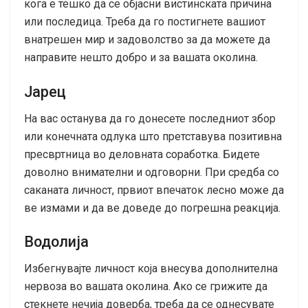
кога е тешко да се објасни вистинската причина
или последица. Треба да го постигнете вашиот
внатрешен мир и задоволство за да можете да
направите нешто добро и за вашата околина.
Јарец
На вас останува да го донесете последниот збор
или конечната одлука што претставува позитивна
пресвртница во деловната соработка. Бидете
доволно внимателни и одговорни. При средба со
саканата личност, првиот впечаток лесно може да
ве измами и да ве доведе до погрешна реакција.
Водолија
Избегнувајте личност која внесува дополнителна
нервоза во вашата околина. Ако се грижите да
стекнете нечија доверба, треба да се однесувате