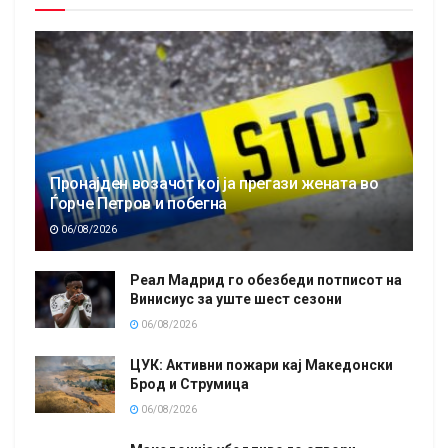
Пронајден возачот кој ја прегази жената во
Ѓорче Петров и побегна
06/08/2026
Реал Мадрид го обезбеди потписот на
Винисиус за уште шест сезони
06/08/2026
ЦУК: Активни пожари кај Македонски
Брод и Струмица
06/08/2026