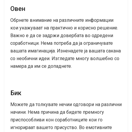
Овен
Обрнете внимание на различните информации
кои укажуваат на практично и корисно решение.
Важно е да се задржи довербата во одредени
соработници. Нема потреба да ја ограничувате
вашата имагинација. Изненадете ја вашата сакана
со необични идеи. Изгледате многу волшебно со
намера да им се допаднете.
Бик
Можете да толкувате нечии одговори на различни
начини. Нема причина да бидете премногу
приспособливи кон соработниците кои го
игнорираат вашето присуство. Во емотивните