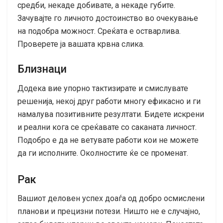
средби, некаде добивате, а некаде губите.
Зачувајте го личното достоинство во очекување
на подобра можност. Среќата е остварлива.
Проверете ја вашата крвна слика.
Близнаци
Додека вие упорно тактизирате и смислувате
решенија, некој друг работи многу ефикасно и ги
намалува позитивните резултати. Бидете искрени
и реални кога се среќавате со саканата личност.
Подобро е да не ветувате работи кои не можете
да ги исполните. Околностите ќе се променат.
Рак
Вашиот деловен успех доаѓа од добро осмислени
планови и прецизни потези. Ништо не е случајно,