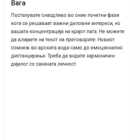
Вага
Постапувате снаодливо во оние почетни фази
кога се решаваат важни деловни интереси, но
вашата концентрација на крајот паѓа. Не можете
да влијаете на текот на преговорите. Новиот
сомнеж во врската води само до емоционално
дистанцирање. Треба да водите хармоничен
дијалог со саканата личност.