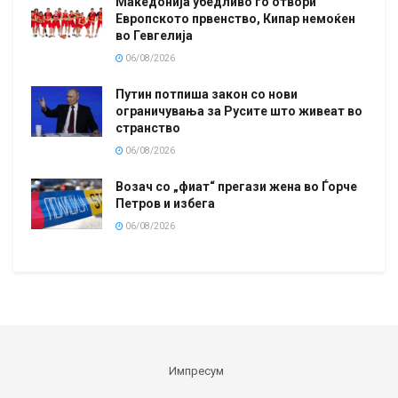
Македонија убедливо го отвори
Европското првенство, Кипар немоќен
во Гевгелија
06/08/2026
Путин потпиша закон со нови
ограничувања за Русите што живеат во
странство
06/08/2026
Возач со „фиат“ прегази жена во Ѓорче
Петров и избега
06/08/2026
Импресум