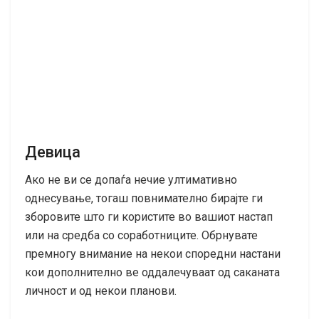
Девица
Ако не ви се допаѓа нечие ултимативно
однесување, тогаш повнимателно бирајте ги
зборовите што ги користите во вашиот настап
или на средба со соработниците. Обрнувате
премногу внимание на некои споредни настани
кои дополнително ве оддалечуваат од саканата
личност и од некои планови.