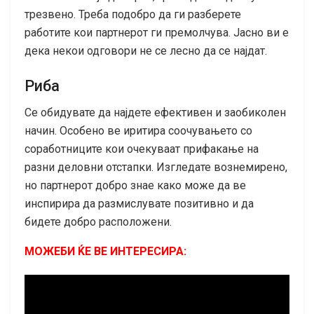
трезвено. Треба подобро да ги разберете
работите кои партнерот ги премолчува. Јасно ви е
дека некои одговори не се лесно да се најдат.
Риба
Се обидувате да најдете ефективен и заобиколен
начин. Особено ве иритира соочувањето со
соработниците кои очекуваат прифакање на
разни деловни отстапки. Изгледате вознемирено,
но партнерот добро знае како може да ве
инспирира да размислувате позитивно и да
бидете добро расположени.
МОЖЕБИ ЌЕ ВЕ ИНТЕРЕСИРА: