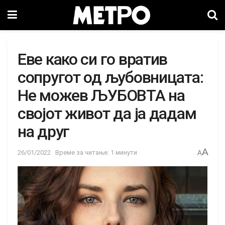
Eве како си го вратив
сопругот од љубовницата:
Не можев ЉУБОВТА на
својот живот да ја дадам
на друг
A
26/01/2022
Време за читање: 1 минути
A