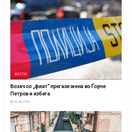
ВЕСТИ
Возач со „фиат“ прегази жена во Ѓорче
Петров и избега
06/08/2026