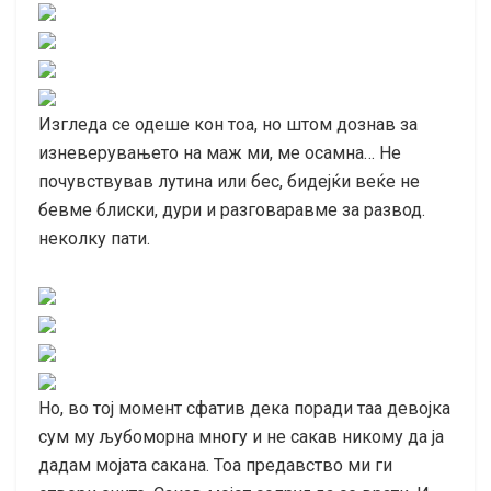
Изгледа се одеше кон тоа, но штом дознав за
изневерувањето на маж ми, ме осамна… Не
почувствував лутина или бес, бидејќи веќе не
бевме блиски, дури и разговаравме за развод.
неколку пати.
Но, во тој момент сфатив дека поради таа девојка
сум му љубоморна многу и не сакав никому да ја
дадам мојата сакана. Тоа предавство ми ги