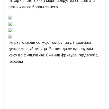
отвори очите. Сакав мојот сопруг да се врати. И
решив да се борам за него.
Не разговарав со мојот сопруг за да дознаам
дека има љубовница. Решив да се однесувам
како во филмовите: Сменив фризура, гардероба,
парфем…