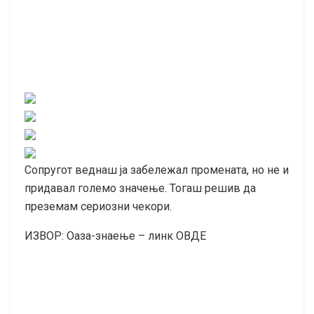
Сопругот веднаш ја забележал промената, но не и
придавал големо значење. Тогаш решив да
преземам сериозни чекори.
ИЗВОР: Оаза-знаење – линк ОВДЕ