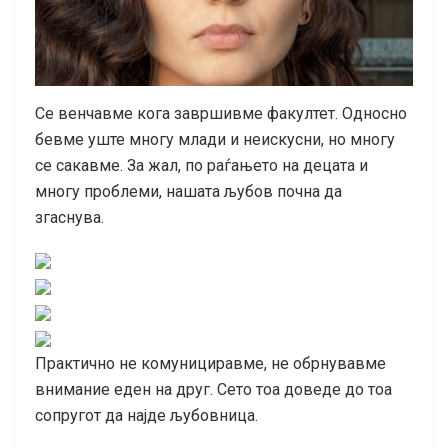
Се венчавме кога завршивме факултет. Односно
бевме уште многу млади и неискусни, но многу
се сакавме. За жал, по раѓањето на децата и
многу проблеми, нашата љубов почна да
згаснува.
Практично не комунициравме, не обрнувавме
внимание еден на друг. Сето тоа доведе до тоа
сопругот да најде љубовница.