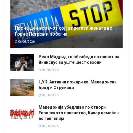
Пронајден возачот кој ја прегази жената во
Ѓорче Петров и побегна
06/08/2026
Реал Мадрид го обезбеди потписот на
Винисиус за уште шест сезони
06/08/2026
ЦУК: Активни пожари кај Македонски
Брод и Струмица
06/08/2026
Македонија убедливо го отвори
Европското првенство, Кипар немоќен
во Гевгелија
06/08/2026